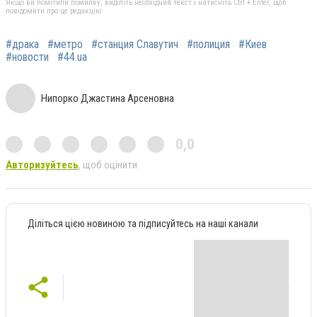
Якщо ви помітили помилку, виділіть необхідний текст і натисніть Ctrl + Enter, щоб
повідомити про це редакцію
#драка
#метро
#станция Славутич
#полиция
#Киев
#новости
#44.ua
Нипорко Джастина Арсеновна
0,0
Авторизуйтесь
, щоб оцінити
Діліться цією новиною та підписуйтесь на наші канали