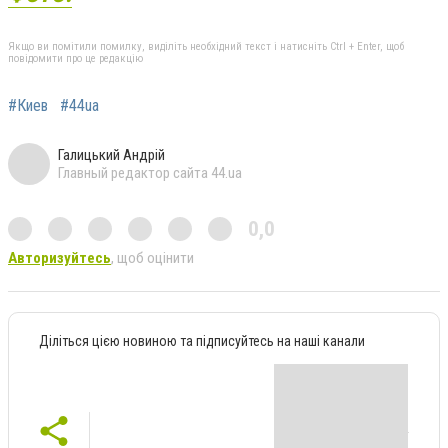
Якщо ви помітили помилку, виділіть необхідний текст і натисніть Ctrl + Enter, щоб
повідомити про це редакцію
#Киев
#44ua
Галицький Андрій
Главный редактор сайта 44.ua
0,0
Авторизуйтесь
, щоб оцінити
Діліться цією новиною та підписуйтесь на наші канали