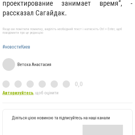
проектирование занимает время”, -
рассказал Сагайдак.
Якщо ви помітили помилку, виділіть необхідний текст і натисніть Ctrl + Enter, щоб
повідомити про це редакцію
#новостиКиев
Ветоха Анастасия
0,0
Авторизуйтесь
, щоб оцінити
Діліться цією новиною та підписуйтесь на наші канали