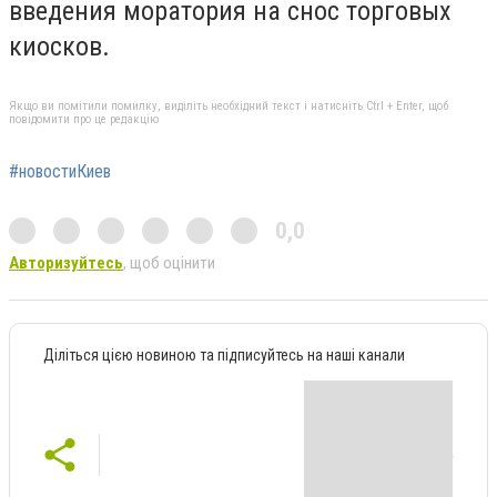
введения моратория на снос торговых
киосков.
Якщо ви помітили помилку, виділіть необхідний текст і натисніть Ctrl + Enter, щоб
повідомити про це редакцію
#новостиКиев
0,0
Авторизуйтесь
, щоб оцінити
Діліться цією новиною та підписуйтесь на наші канали