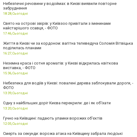
Небезпечні речовини у водоймах: в Києві виявили повторне
забруднення
18:28,
Сьогодні
Свято на острові звірів: у Київзоо привітали з іменинами
найстарішого ссавця, - ФОТО
17:46,
Сьогодні
Життя в Києві чи за кордоном: вагітна телеведуча Соломія Вітвіцька
поділилась планами
16:27,
Сьогодні
Неземна краса і сотня ароматів: у Києві відкрилась квіткова
виставка, - ФОТО
15:36,
Сьогодні
Небезпека для водіїв у Києві: повалені дерева заблокували дороги, -
ФОТО
13:39,
Сьогодні
Одну з найбільших доріг Києва перекрили: де і як об’їхати
13:20,
Сьогодні
Гучно на Київщині: падають уламки ворожих об'єктів
12:05,
Сьогодні
Смерть за секунди: ворожа атака на Київщину забрала людські