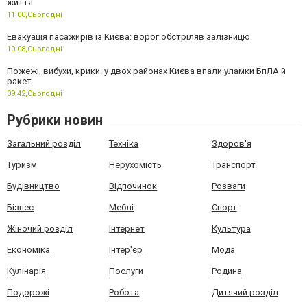
життя
11:00,
Сьогодні
Евакуація пасажирів із Києва: ворог обстріляв залізницю
10:08,
Сьогодні
Пожежі, вибухи, крики: у двох районах Києва впали уламки БпЛА й
ракет
09:42,
Сьогодні
Рубрики новин
Загальний розділ
Техніка
Здоров'я
Туризм
Нерухомість
Транспорт
Будівництво
Відпочинок
Розваги
Бізнес
Меблі
Спорт
Жіночий розділ
Інтернет
Культура
Економіка
Інтер'єр
Мода
Кулінарія
Послуги
Родина
Подорожі
Робота
Дитячий розділ