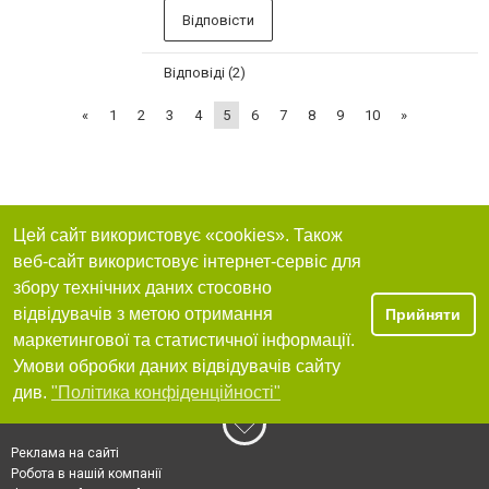
Відповісти
Відповіді (2)
«
1
2
3
4
5
6
7
8
9
10
»
Цей сайт використовує «cookies». Також
веб-сайт використовує інтернет-сервіс для
збору технічних даних стосовно
відвідувачів з метою отримання
Прийняти
маркетингової та статистичної інформації.
Умови обробки даних відвідувачів сайту
див.
"Політика конфіденційності"
Реклама на сайті
Робота в нашій компанії