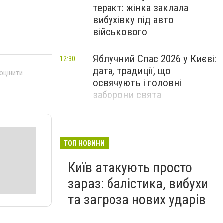
теракт: жінка заклала
вибухівку під авто
військового
Яблучний Спас 2026 у Києві:
12:30
дата, традиції, що
 оцінити
освячують і головні
заборони свята
ТОП НОВИНИ
Київ атакують просто
зараз: балістика, вибухи
та загроза нових ударів