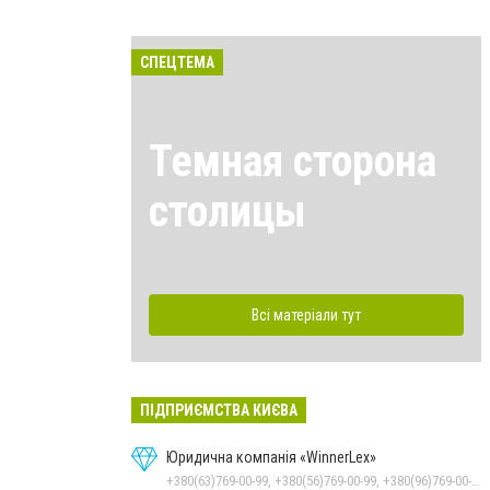
СПЕЦТЕМА
Темная сторона
столицы
Всі матеріали тут
ПІДПРИЄМСТВА КИЄВА
Юридична компанія «WinnerLex»
+380(63)769-00-99, +380(56)769-00-99, +380(96)769-00-99, +380(99)769-00-99, +380(44)280-20-04