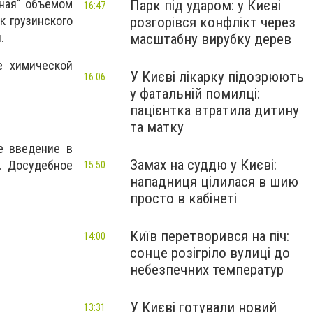
чная" объемом
Парк під ударом: у Києві
16:47
к грузинского
розгорівся конфлікт через
.
масштабну вирубку дерев
е химической
У Києві лікарку підозрюють
16:06
у фатальній помилці:
пацієнтка втратила дитину
та матку
е введение в
Замах на суддю у Києві:
. Досудебное
15:50
нападниця цілилася в шию
просто в кабінеті
Київ перетворився на піч:
14:00
сонце розігріло вулиці до
небезпечних температур
У Києві готували новий
13:31