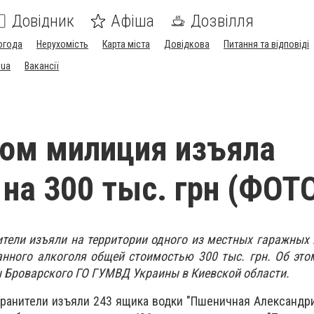
Довідник
Афіша
Дозвілля
огода
Нерухомість
Карта міста
Довідкова
Питання та відповіді
.ua
Вакансії
ом милиция изъяла
 на 300 тыс. грн (ФОТ
тели изъяли на территории одного из местных гаражных
нного алкоголя общей стоимостью 300 тыс. грн. Об это
 Броварского ГО ГУМВД Украины в Киевской области.
хранители изъяли 243 ящика водки "Пшеничная Александри