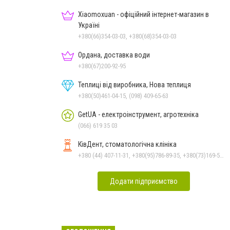
Xiaomoxuan - офіційний інтернет-магазин в
Україні
+380(66)354-03-03, +380(68)354-03-03
Ордана, доставка води
+380(67)200-92-95
Теплиці від виробника, Нова теплиця
+380(50)461-04-15, (098) 409-65-63
GetUA - електроінструмент, агротехніка
(066) 619 35 03
КівДент, стоматологічна клініка
+380 (44) 407-11-31, +380(95)786-89-35, +380(73)169-54-69
Додати підприємство