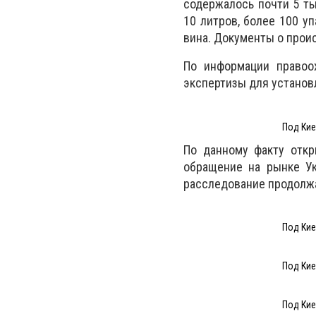
содержалось почти 5 ты
10 литров, более 100 у
вина. Документы о проис
По информации правоох
экспертизы для установ
Под Кие
По данному факту откр
обращение на рынке Ук
расследование продолж
Под Кие
Под Кие
Под Кие