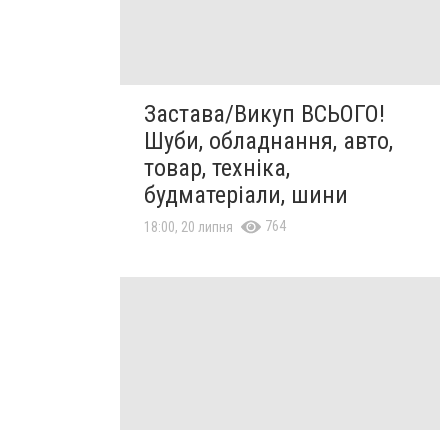
Застава/Викуп ВСЬОГО!
Шуби, обладнання, авто,
товар, техніка,
будматеріали, шини
764
18:00, 20 липня