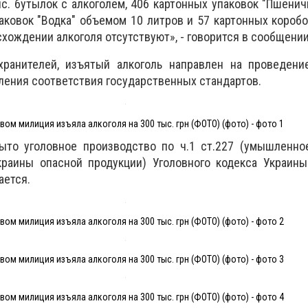
с. бутылок с алкоголем, 406 картонных упаковок "Пшени
паковок "Водка" объемом 10 литров и 57 картонных коробо
хождении алкоголя отсутствуют», - говорится в сообщении
ранителей, изъятый алкоголь направлен на проведени
ления соответствия государственных стандартов.
вом милиция изъяла алкоголя на 300 тыс. грн (ФОТО) (фото) - фото 1
ыто уголовное производство по ч.1 ст.227 (умышленно
раины опасной продукции) Уголовного кодекса Украины
ается.
вом милиция изъяла алкоголя на 300 тыс. грн (ФОТО) (фото) - фото 2
вом милиция изъяла алкоголя на 300 тыс. грн (ФОТО) (фото) - фото 3
вом милиция изъяла алкоголя на 300 тыс. грн (ФОТО) (фото) - фото 4