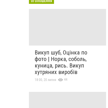
ОГОЛОШЕННЯ
Викуп шуб, Оцінка по
фото | Норка, соболь,
куница, рись. Викуп
хутряних виробів
44
18:00, 20 липня