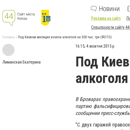
Новини
Реклама на сайті
П
Спецпроєкти сайту 44
Головна
Под Киевом милиция изъяла алкоголя на 300 тыс. грн (ФОТО)
16:15, 4 жовтня 2015 р.
Под Киев
Лиманская Екатерина
алкоголя
В Броварах правоохрани
партию фальсифицирова
сообщении пресс-службы
"С двух гаражей правоо