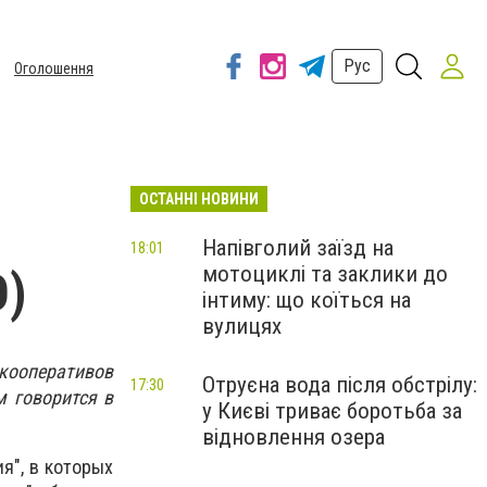
Рус
Оголошення
ОСТАННІ НОВИНИ
Напівголий заїзд на
18:01
мотоциклі та заклики до
О)
інтиму: що коїться на
вулицях
 кооперативов
Отруєна вода після обстрілу:
17:30
м говорится в
у Києві триває боротьба за
відновлення озера
я", в которых