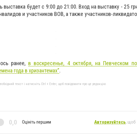
 выставка будет с 9:00 до 21:00. Вход на выставку - 25 грн
инвалидов и участников ВОВ, а также участников-ликвидато
лось ранее,
в воскресенье, 4 октября, на Певческом по
мена года в хризантемах”
.
бхідний текст і натисніть Ctrl + Enter, щоб повідомити про це редакцію
0,0
Оцініть першим
Авторизуйтесь
, щоб