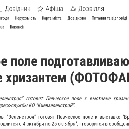
Довідник
Афіша
Дозвілля
огода
Нерухомість
Карта міста
Довідкова
Питання та відповіді
.ua
Вакансії
е поле подготавливаю
е хризантем (ФОТОФА
еленстроя" готовят Певческое поле к выставке хризан
пресс-службы КО "Киевзеленстрой".
ы "Зеленстроя" готовят Певческое поле к выставке "Вр
одлится с 4 октября по 25 октября", - говорится в сообщен