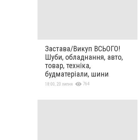
Застава/Викуп ВСЬОГО!
Шуби, обладнання, авто,
товар, техніка,
будматеріали, шини
764
18:00, 20 липня