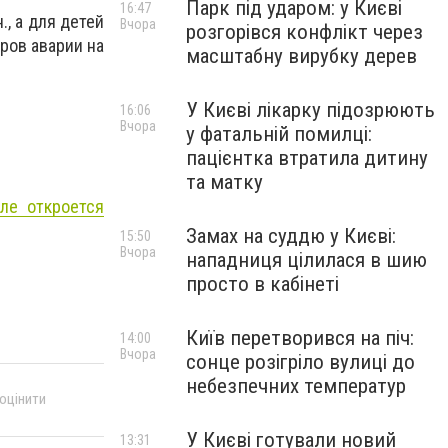
Парк під ударом: у Києві
16:47
., а для детей
Вчора
розгорівся конфлікт через
ров аварии на
масштабну вирубку дерев
У Києві лікарку підозрюють
16:06
Вчора
у фатальній помилці:
пацієнтка втратила дитину
та матку
ле откроется
Замах на суддю у Києві:
15:50
Вчора
нападниця цілилася в шию
просто в кабінеті
Київ перетворився на піч:
14:00
Вчора
сонце розігріло вулиці до
небезпечних температур
 оцінити
У Києві готували новий
13:31