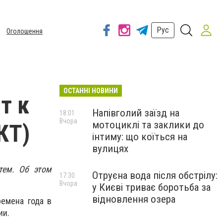
Рус
Оголошення
ОСТАННІ НОВИНИ
т к
Напівголий заїзд на
18:01
Вчора
мотоциклі та заклики до
КТ)
інтиму: що коїться на
вулицях
тем. Об этом
Отруєна вода після обстрілу:
17:30
Вчора
у Києві триває боротьба за
відновлення озера
емена года в
ии.