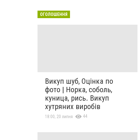
ОГОЛОШЕННЯ
Викуп шуб, Оцінка по
фото | Норка, соболь,
куница, рись. Викуп
хутряних виробів
44
18:00, 20 липня