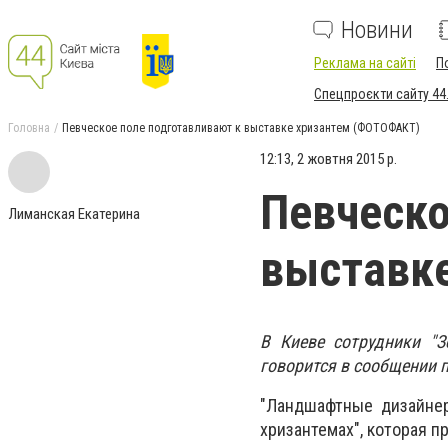
Новини
Реклама на сайті
П
Спецпроєкти сайту 44
Головна
Певческое поле подготавливают к выставке хризантем (ФОТОФАКТ)
12:13, 2 жовтня 2015 р.
Певческо
Лиманская Екатерина
выставк
В Киеве сотрудники "З
говорится в сообщении 
"Ландшафтные дизайнер
хризантемах", которая пр