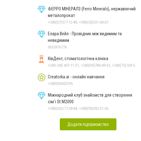
ФЕРРО МІНЕРАЛЗ (Ferro Minerals), нержавіючий
металопрокат
+380(67)517-12-89, +380(50)331-04-67
Елара Вейл - Провідник між видимим та
невидимим
0635976776
КівДент, стоматологічна клініка
+380 (44) 407-11-31, +380(95)786-89-35, +380(73)169-54-69
Creatorka.ai - онлайн навчання
+380503603295
Міжнародний клуб знайомств для створення
сім'ї St.М2000
+380(63)277-28-84, +380(95)052-31-36
Додати підприємство