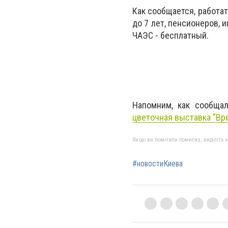
Как сообщается, работать
до 7 лет, пенсионеров, 
ЧАЭС - бесплатный.
Напомним, как сообща
цветочная выставка ”Вре
Якщо ви помітили помилку, виділіть нео
#новостиКиева