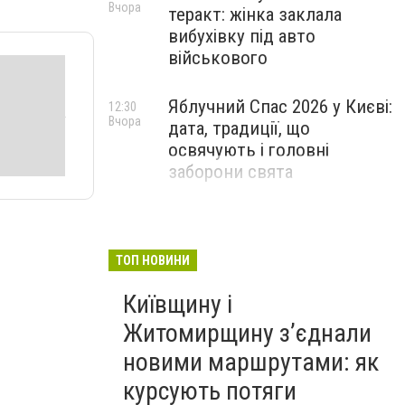
Вчора
теракт: жінка заклала
вибухівку під авто
військового
Яблучний Спас 2026 у Києві:
12:30
Вчора
дата, традиції, що
освячують і головні
заборони свята
ТОП НОВИНИ
Київщину і
Житомирщину з’єднали
новими маршрутами: як
курсують потяги