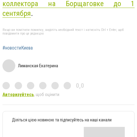
коллектора на Борщаговке до 1
сентября
.
Якщо ви помітили помилку, виділіть необхідний текст і натисніть Ctrl + Enter, щоб
повідомити про це редакцію
#новостиКиева
Лиманская Екатерина
0,0
Авторизуйтесь
, щоб оцінити
Діліться цією новиною та підписуйтесь на наші канали