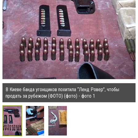
В Киеве банда угонщиков похитила “Ленд Ровер”, чтобы
продать за рубежом (ФОТО) (фото) - фото 1