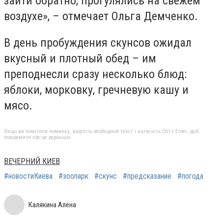
зайти обратно, прогулялись на свежем
воздухе», – отмечает Ольга Демченко.
В день пробуждения скунсов ожидал
вкусный и плотный обед – им
преподнесли сразу несколько блюд:
яблоки, морковку, гречневую кашу и
мясо.
Якщо ви помітили помилку, виділіть необхідний текст і натисніть Ctrl + Enter, щоб
повідомити про це редакцію
ВЕЧЕРНИЙ КИЕВ
#новостиКиева
#зоопарк
#скунс
#предсказание
#погода
Калякина Алена