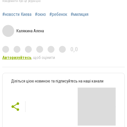
повідомити про це редакцію
#новости Киева
#окно
#ребенок
#милиция
Калякина Алена
0,0
Авторизуйтесь
, щоб оцінити
Діліться цією новиною та підписуйтесь на наші канали