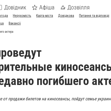
Довідник
Афіша
Дозвілля
огода
Нерухомість
Карта міста
Довідкова
Питання та відповіді
.ua
Вакансії
его актера
проведут
рительные киносеанс
едавно погибшего акт
е от продажи билетов на киносеансы, пойдут семье украин