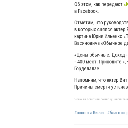
Об этом, как передают
«
в Facebook.
Отметим, что руководст
в которых снялся актер 
картина Юрия Ильенко «Т
Васяновича «Обычное де
«Цены обычные. Доход -
- 400 мест. Приходите!»
Горделадзе.
Напомним, что актер Вит
Причины смерти устанав
Якщо ви помітили помилку, виділіть нео
#новости Киева
#благотво