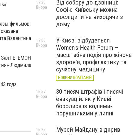
Від собору до дзвіниці:
17:30
нь»
Вчора
Софію Київську можна
дослідити не виходячи з
дому
казы фильмов,
показана
нта Валентина
У Києві відбудеться
17:00
Вчора
Women's Health Forum –
масштабна подія про жіноче
. Зал ГЕГЕМОН
здоров'я, профілактику та
втня» Людмила
сучасну медицину
НОВИНИ КОМПАНІЙ
43 года.
30 тисяч штрафів і тисячі
16:57
Вчора
евакуацій: як у Києві
боролися із водіями-
порушниками у липні
Музей Майдану відкрив
16:25
Вчора