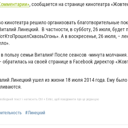
Комментарии»
, сообщается на странице кинотеатра «Жовте
во кинотеатра решило организовать благотворительные по
Виталий Линецкий. В частности, в субботу, 26 июля, будет 
отКтоПрошелСквозьОгонь». А в воскресенье, 26 июля, – ле
ло».
 в пользу семьи Виталия! После сеансов -минута молчания
, – обратилась на своей странице в Facebook директор «Жо
алий Линецкий ушел из жизни 18 июля 2014 года. Ему было 
ливаются.
бхідний текст і натисніть Ctrl + Enter, щоб повідомити про це редакцію
рительность
#Линецкий