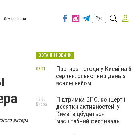
Рус
Оголошення
ОСТАННІ НОВИНИ
Прогноз погоди у Києві на 6
08:01
серпня: спекотний день з
ы
ясним небом
ера
Підтримка ВПО, концерт і
18:00
Вчора
десятки активностей: у
Києві відбудеться
ского актера
масштабний фестиваль