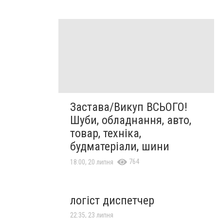
Застава/Викуп ВСЬОГО!
Шуби, обладнання, авто,
товар, техніка,
будматеріали, шини
764
18:00, 20 липня
логіст диспетчер
22:35, 23 липня