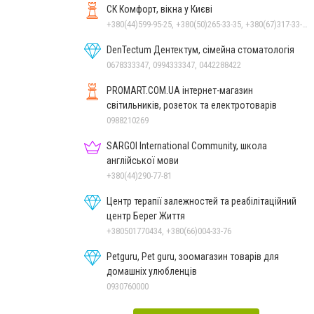
СК Комфорт, вікна у Києві
+380(44)599-95-25, +380(50)265-33-35, +380(67)317-33-35
DenTectum Дентектум, сімейна стоматологія
0678333347, 0994333347, 0442288422
PROMART.COM.UA інтернет-магазин
cвітильників, розеток та електротоварів
0988210269
SARGOI International Community, школа
англійської мови
+380(44)290-77-81
Центр терапії залежностей та реабілітаційний
центр Берег Життя
+380501770434, +380(66)004-33-76
Petguru, Pet guru, зоомагазин товарів для
домашніх улюбленців
0930760000