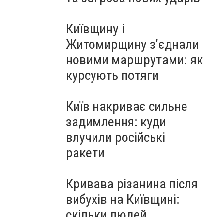
Київщину і
Житомирщину з’єднали
новими маршрутами: як
курсують потяги
Київ накриває сильне
задимлення: куди
влучили російські
ракети
Кривава різанина після
вибухів на Київщині:
скільки людей