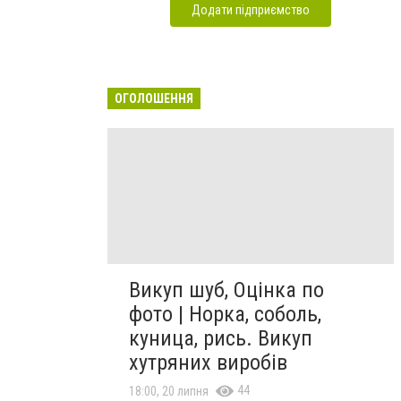
Додати підприємство
ОГОЛОШЕННЯ
Викуп шуб, Оцінка по
фото | Норка, соболь,
куница, рись. Викуп
хутряних виробів
44
18:00, 20 липня