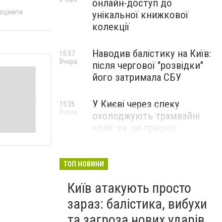
онлайн-доступ до
 оцінити
унікальної книжкової
колекції
Наводив балістику на Київ:
15:57
Вчора
після чергової "розвідки"
його затримала СБУ
У Києві через спеку
15:25
Вчора
охолоджують трамвайні
колії: як це працює
ТОП НОВИНИ
Київ атакують просто
зараз: балістика, вибухи
та загроза нових ударів