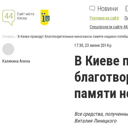
Новини
Реклама на сайті
П
Спецпроєкти сайту 44
Головна
В Киеве проведут благотворительные киносеансы памяти недавно погибш
17:30, 23 липня 2014 р.
В Киеве 
Калякина Алена
благотво
памяти н
Все средства, полученны
Виталия Линецкого