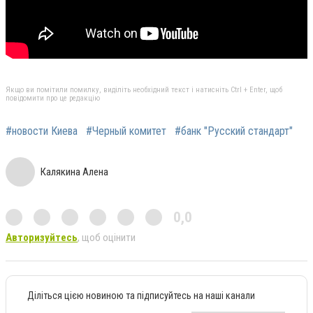
Якщо ви помітили помилку, виділіть необхідний текст і натисніть Ctrl + Enter, щоб
повідомити про це редакцію
#новости Киева
#Черный комитет
#банк "Русский стандарт"
Калякина Алена
0,0
Авторизуйтесь
, щоб оцінити
Діліться цією новиною та підписуйтесь на наші канали