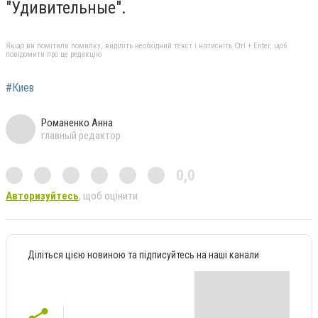
"Удивительные".
Якщо ви помітили помилку, виділіть необхідний текст і натисніть Ctrl + Enter, щоб
повідомити про це редакцію
#Киев
Романенко Анна
главный редактор
0,0
Авторизуйтесь
, щоб оцінити
Діліться цією новиною та підписуйтесь на наші канали