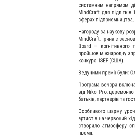
системним напрямом ді
MindCraft для підлітків
сферах підприємництва, 
Нагороду за наукову роз
MindCraft. Ірина є засн
Board — когнітивного 
пройшов міжнародну апро
конкурсі ISEF (США).
Ведучими премії були: О
Програма вечора включа
від Nikol Pro, церемоні
батьків, партнерів та гост
Особливого шарму урочи
артистів на червоний хід
створило атмосферу спр
премії.