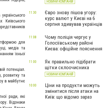
НОВИНИ КОМПАНІЙ
Євро знову пішов угору:
11:30
 українського
курс валют у Києві на 6
х Київського
серпня здивував українців
 представників
Чому поліція чергує у
11:08
атформою для
Голосіївському районі
уці, медіа та
Києва: офіційне пояснення
нанням їхньої
Як правильно підібрати
11:00
щітки склоочисника
ій потенціал.
НОВИНИ КОМПАНІЙ
, розвитку та
іру в майбутнє
Ціни на продукти можуть
10:00
змінитися після атаки на
ної ради, які
Київ: що відомо зараз
ору. Відзнаки
а Кінах, Влада