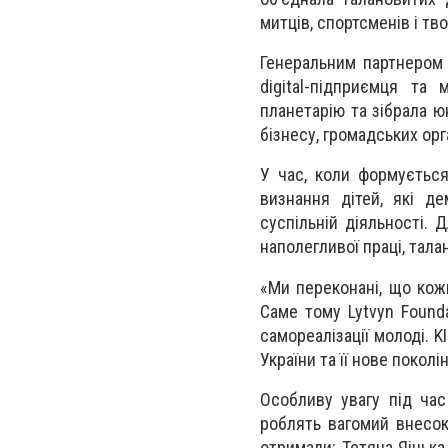
митців, спортсменів і тв
Генеральним партнером 
digital-підприємця та
планетарію та зібрала ю
бізнесу, громадських орга
У час, коли формуєтьс
визнання дітей, які де
суспільній діяльності.
наполегливої праці, тала
«Ми переконані, що кожн
Саме тому Lytvyn Found
самореалізації молоді. 
України та її нове поколі
Особливу увагу під час
роблять вагомий внесок 
отримали: Тетяна Яіцька 