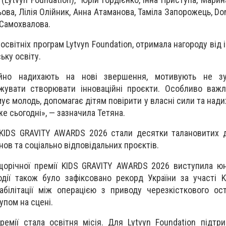
ова, Лілія Олійник, Анна Атаманова, Таміла Запорожець, Do
 Самохвалова.
 освітніх програм Lytvyn Foundation, отримала нагороду від 
ьку освіту.
айно надихають на нові звершення, мотивують не з
жувати створювати інноваційні проєкти. Особливо важл
є молодь, допомагає дітям повірити у власні сили та нади
е сьогодні», — зазначила Тетяна.
KIDS GRAVITY AWARDS 2026 стали десятки талановитих д
анов та соціально відповідальних проєктів.
щорічної премії KIDS GRAVITY AWARDS 2026 виступила ю
одії також було зафіксовано рекорд України за участі
білітації між операцією з приводу черезкісткового ос
упом на сцені.
мії стала освітня місія. Для Lytvyn Foundation підтр