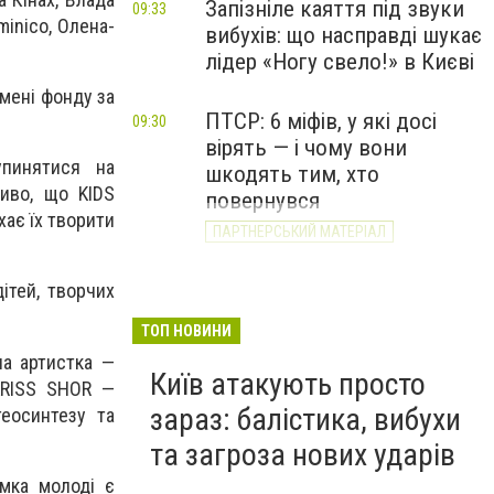
Запізніле каяття під звуки
09:33
minico, Олена-
вибухів: що насправді шукає
лідер «Ногу свело!» в Києві
імені фонду за
ПТСР: 6 міфів, у які досі
09:30
вірять — і чому вони
упинятися на
шкодять тим, хто
иво, що KIDS
повернувся
хає їх творити
ПАРТНЕРСЬКИЙ МАТЕРІАЛ
ітей, творчих
ТОП НОВИНИ
на артистка —
Київ атакують просто
 KRISS SHOR —
зараз: балістика, вибухи
теосинтезу та
та загроза нових ударів
имка молоді є