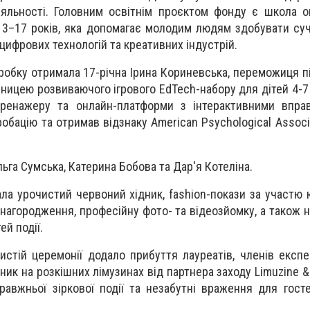
яльності. Головним освітнім проєктом фонду є школа о
 13–17 років, яка допомагає молодим людям здобувати суч
цифрових технологій та креативних індустрій.
робку отримала 17-річна Ірина Кориневська, переможиця п
овницею розвиваючого ігрового EdTech-набору для дітей 4-
тренажеру та онлайн-платформи з інтерактивними вправ
бацію та отримав відзнаку American Psychological Associa
льга Сумська, Катерина Бобова та Дар'я Котеліна.
ла урочистий червоний хідник, fashion-покази за участю
ю нагородження, професійну фото- та відеозйомку, а також 
ей події.
стій церемонії додало прибуття лауреатів, членів експе
ник на розкішних лімузинах від партнера заходу Limuzine &
авжньої зіркової події та незабутні враження для госте