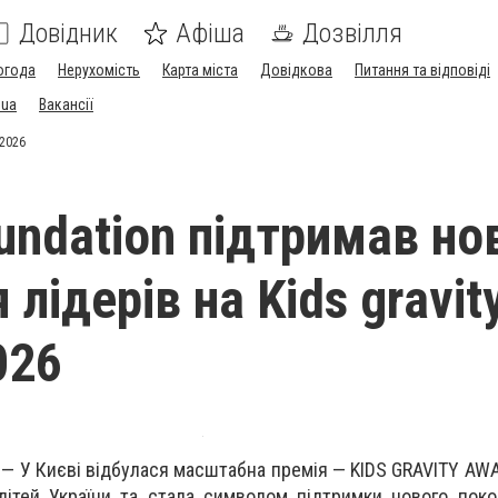
Довідник
Афіша
Дозвілля
огода
Нерухомість
Карта міста
Довідкова
Питання та відповіді
.ua
Вакансії
 2026
oundation підтримав но
 лідерів на Kids gravit
026
у — У Києві відбулася масштабна премія — KIDS GRAVITY AW
дітей України та стала символом підтримки нового покол