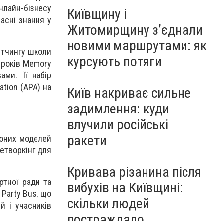
нлайн-бізнесу
Київщину і
асні знання у
Житомирщину з’єднали
новими маршрутами: як
ітчингу школи
курсують потяги
7 років Memory
ами. Її набір
tion (APA) на
Київ накриває сильне
задимлення: куди
влучили російські
ракети
 юних моделей
нетворкінг для
Кривава різанина після
ртної ради та
вибухів на Київщині:
 Party Bus, що
скільки людей
й і учасників
постраждало