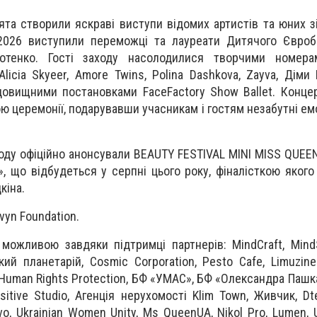
та створили яскраві виступи відомих артистів та юних зі
026 виступили переможці та лауреати Дитячого Євроб
тенко. Гості заходу насолодилися творчими номер
licia Skyeer, Amore Twins, Polina Dashkova, Zayva, Діми Н
идовищними постановками FaceFactory Show Ballet. Конце
 церемонії, подарувавши учасникам і гостям незабутні емо
ходу офіційно анонсували BEAUTY FESTIVAL MINI MISS QUEE
», що відбудеться у серпні цього року, фіналісткою якого
кіна.
vyn Foundation.
 можливою завдяки підтримці партнерів: MindCraft, MindS
кий планетарій, Cosmic Corporation, Pesto Cafe, Limuzine
f Human Rights Protection, БФ «УМАС», БФ «Олександра Паш
ositive Studio, Агенція нерухомості Klim Town, Живчик, Dt
o, Ukrainian Women Unity, Ms QueenUA, Nikol Pro, Lumen, Uk