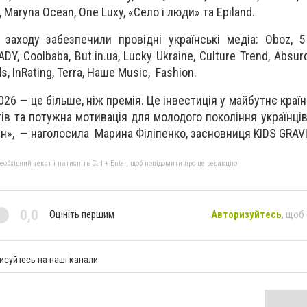
, Maryna Ocean, One Luxy, «Село і люди» та Epiland.
 заходу забезпечили провідні українські медіа: Oboz, 5 
Y, Coolbaba, But.in.ua, Lucky Ukraine, Culture Trend, Absur
s, InRating, Terra, Наше Music, Fashion.
6 — це більше, ніж премія. Це інвестиція у майбутнє країн
ів та потужна мотивація для молодого покоління українців
ин», — наголосила Марина Філіпенко, засновниця KIDS GRA
бхідний текст і натисніть Ctrl + Enter, щоб повідомити про це редакцію
0,0
Оцініть першим
Авторизуйтесь
, щоб
исуйтесь на наші канали