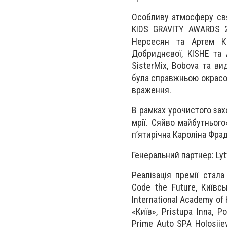
Особливу атмосферу свя
KIDS GRAVITY AWARDS 2
Нерсесян та Артем Ко
Добриднєвої, KISHE та A
SisterMix, Bobova та в
була справжньою окрасою
враження.
В рамках урочистого за
мрії. Сяйво майбутнього
пʼятирічна Кароліна Фрад
Генеральний партнер: Lyt
Реалізація премії стала
Code the Future, Київсь
International Academy o
«Київ», Pristupa Inna, P
Prime Auto SPA Holosiiev