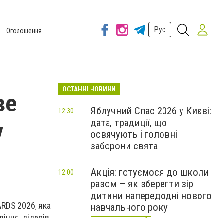
Рус
Оголошення
ОСТАННІ НОВИНИ
ве
Яблучний Спас 2026 у Києві:
12:30
дата, традиції, що
y
освячують і головні
заборони свята
Акція: готуємося до школи
12:00
разом – як зберегти зір
дитини напередодні нового
ARDS 2026, яка
навчального року
іння лідерів,