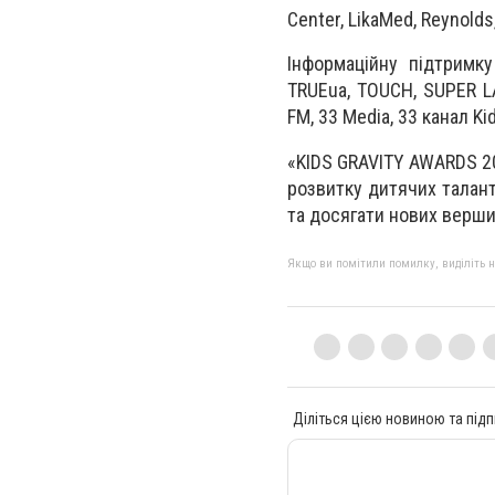
Center, LikaMed, Reynolds
Інформаційну підтримку
TRUEua, TOUCH, SUPER LAD
FM, 33 Media, 33 канал Kid
«KIDS GRAVITY AWARDS 202
розвитку дитячих талант
та досягати нових верш
Якщо ви помітили помилку, виділіть нео
Діліться цією новиною та підп