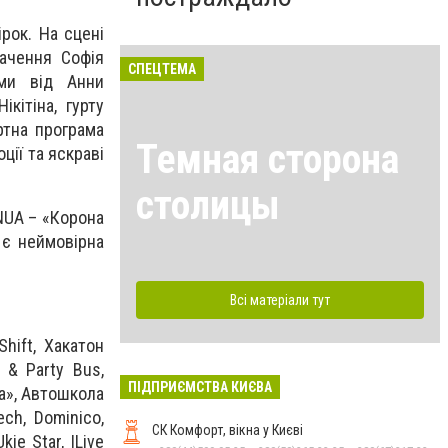
рок. На сцені
ачення Софія
СПЕЦТЕМА
ами від Анни
ікітіна, гурту
ртна програма
Темная сторона
ції та яскраві
столицы
NUA – «Корона
 є неймовірна
Всі матеріали тут
hift, Хакатон
 & Party Bus,
ПІДПРИЄМСТВА КИЄВА
ка», Автошкола
ech, Dominico,
СК Комфорт, вікна у Києві
ie Star, ILive