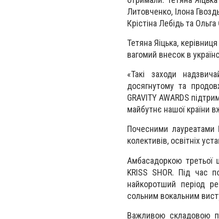
Литовченко, Ілона Гвоздь
Крістіна Лебідь та Ольга
Тетяна Яіцька, керівниця
вагомий внесок в українс
«Такі заходи надзвич
досягнутому та продов
GRAVITY AWARDS підтриму
майбутнє нашої країни вж
Почесними лауреатами 
колективів, освітніх уст
Амбасадоркою третьої 
KRISS SHOR. Під час п
найкоротший період реа
сольним вокальним вист
Важливою складовою пре