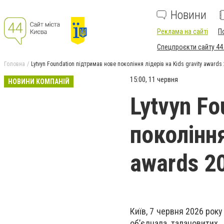
Новини
Реклама на сайті
П
Спецпроєкти сайту 44
Головна
Lytvyn Foundation підтримав нове покоління лідерів на Kids gravity awards
15:00, 11 червня
НОВИНИ КОМПАНІЙ
Lytvyn F
покоління
awards 2
Київ, 7 червня 2026 рок
об’єднала талановитих 