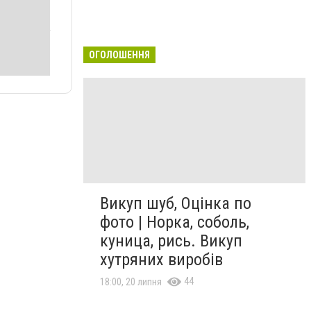
ОГОЛОШЕННЯ
Викуп шуб, Оцінка по
фото | Норка, соболь,
куница, рись. Викуп
хутряних виробів
44
18:00, 20 липня