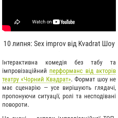
10 липня: Sex improv від Kvadrat Шоу
Інтерактивна комедія без табу та
імпровізаційний
перформанс від акторів
театру «Чорний Квадрат»
. Формат шоу не
має сценарію — усе вирішують глядачі,
пропонуючи ситуації, ролі та несподівані
повороти.