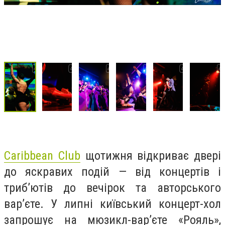
Caribbean Club
щотижня відкриває двері
до яскравих подій — від концертів і
триб’ютів до вечірок та авторського
вар’єте. У липні київський концерт-хол
запрошує на мюзикл-вар’єте «Рояль»,