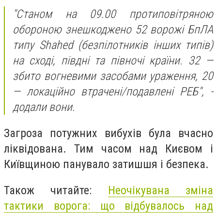
"Станом на 09.00 протиповітряною
обороною знешкоджено 52 ворожі БпЛА
типу Shahed (безпілотників інших типів)
на сході, півдні та півночі країни. 32 —
збито вогневими засобами ураження, 20
— локаційно втрачені/подавлені РЕБ", -
додали вони.
Загроза потужних вибухів була вчасно
ліквідована. Тим часом над Києвом і
Київщиною панувало затишшя і безпека.
Також читайте:
Неочікувана зміна
тактики ворога: що відбувалось над