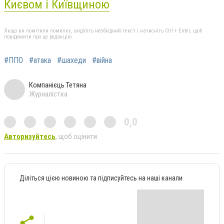
Києвом і Київщиною
Якщо ви помітили помилку, виділіть необхідний текст і натисніть Ctrl + Enter, щоб
повідомити про це редакцію
#ППО
#атака
#шахеди
#війна
Компанієць Тетяна
Журналістка
0,0
Авторизуйтесь
, щоб оцінити
Діліться цією новиною та підписуйтесь на наші канали