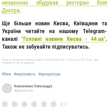
незаконно збудував ресторан біля
Дніпра
.
Ще більше новин Києва, Київщини та
України читайте на нашому Telegram-
каналі
"Головні новини Києва - 44.ua"
.
Також не забувайте підписуватись.
Якщо ви помітили помилку, виділіть необхідний текст і натисніть Ctrl + Enter, щоб
повідомити про це редакцію
#Київ
#нерухомість
#прокуратура
Колісніченко Олександра
Журналістка
0,0