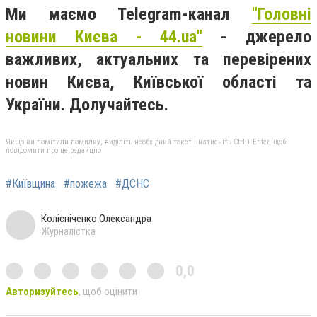
Ми маємо Telegram-канал
"Головні
новини Києва - 44.ua"
- джерело
важливих, актуальних та перевірених
новин Києва, Київської області та
України. Долучайтесь.
Якщо ви помітили помилку, виділіть необхідний текст і натисніть Ctrl + Enter, щоб
повідомити про це редакцію
#Київщина
#пожежа
#ДСНС
Колісніченко Олександра
Журналістка
0,0
Авторизуйтесь
, щоб оцінити