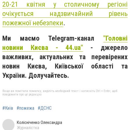
20-21 квітня у столичному регіоні
очікується надзвичайний рівень
пожежної небезпеки
.
Ми маємо Telegram-канал
"Головні
новини Києва - 44.ua"
- джерело
важливих, актуальних та перевірених
новин Києва, Київської області та
України. Долучайтесь.
Якщо ви помітили помилку, виділіть необхідний текст і натисніть Ctrl + Enter, щоб
повідомити про це редакцію
#Київ
#пожежа
#ДСНС
Колісніченко Олександра
Журналістка