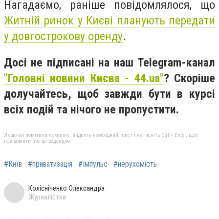
Нагадаємо, раніше повідомлялося, що
Житній ринок у Києві планують передати
у довгострокову оренду
.
Досі не підписані на наш Telegram-канал
"Головні новини Києва - 44.ua"
? Скоріше
долучайтесь, щоб завжди бути в курсі
всіх подій та нічого не пропустити.
Якщо ви помітили помилку, виділіть необхідний текст і натисніть Ctrl + Enter, щоб
повідомити про це редакцію
#Київ
#приватизація
#Імпульс
#нерухомість
Колісніченко Олександра
Журналістка