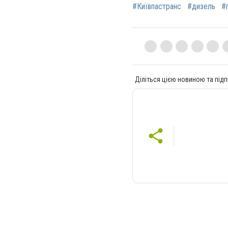
#Київпастранс
#дизель
#
Діліться цією новиною та підп