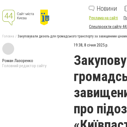
Новини
Реклама на сайті
П
Спецпроєкти сайту 44
Головна
Закуповували дизель для громадського транспорту за завищеними цінами
19:38, 8 січня 2025 р.
Закупову
Роман Лазоренко
Головний редактор сайту
громадсь
завищени
про підо
«Київпас