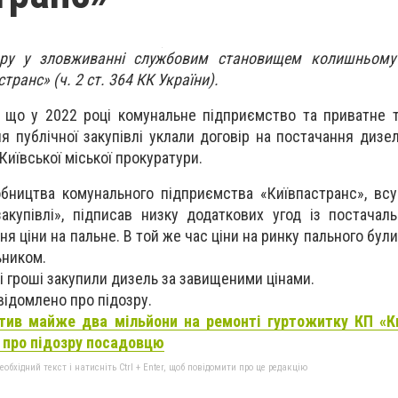
зру у зловживанні службовим становищем колишньому
ранс» (ч. 2 ст. 364 КК України).
 що у 2022 році комунальне підприємство та приватне 
 публічної закупівлі уклали договір на постачання дизел
иївської міської прокуратури.
бництва комунального підприємства «Київпастранс», вс
закупівлі», підписав низку додаткових угод із постачал
я ціни на пальне. В той же час ціни на ринку пального бул
ьником.
 гроші закупили дизель за завищеними цінами.
ідомлено про підозру.
тив майже два мільйони на ремонті гуртожитку КП «Ки
 про підозру посадовцю
бхідний текст і натисніть Ctrl + Enter, щоб повідомити про це редакцію