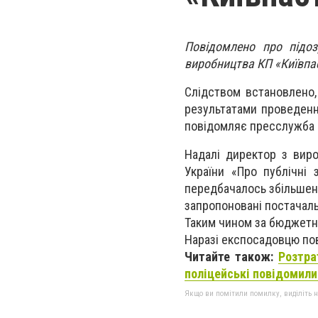
Повідомлено про підо
виробництва КП «Київпаст
Слідством встановлено,
результатами проведення
повідомляє пресслужба К
Надалі директор з виро
України «Про публічні 
передбачалось збільшенн
запропоновані постачал
Таким чином за бюджетні
Наразі експосадовцю пов
Читайте також:
Розтра
поліцейські повідомили
Якщо ви помітили помилку, виділіть нео