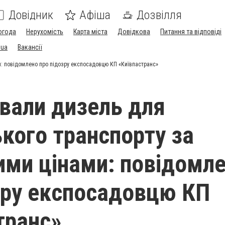
Довідник
Афіша
Дозвілля
огода
Нерухомість
Карта міста
Довідкова
Питання та відповіді
.ua
Вакансії
: повідомлено про підозру експосадовцю КП «Київпастранс»
вали дизель для
кого транспорту за
ми цінами: повідомл
зру експосадовцю КП
транс»