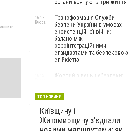
органи врятують три життя
Трансформація Служби
16:17
Вчора
безпеки України в умовах
 оцінити
екзистенційної війни:
баланс між
євроінтеграційними
стандартами та безпековою
стійкістю
Жовтий рівень небезпеки:
16:15
Вчора
мешканців Києва та області
попередили про негоду
ТОП НОВИНИ
Київщину і
Житомирщину з’єднали
новими маршрутами: як