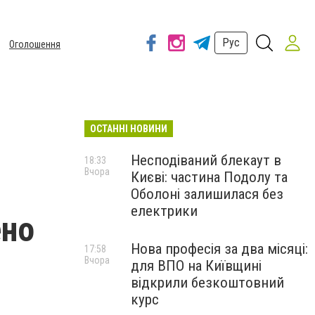
Рус
Оголошення
ОСТАННІ НОВИНИ
Несподіваний блекаут в
18:33
Вчора
Києві: частина Подолу та
Оболоні залишилася без
електрики
ено
Нова професія за два місяці:
17:58
Вчора
для ВПО на Київщині
відкрили безкоштовний
курс