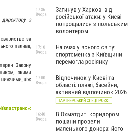
Загинув у Харкові від
17:36
Вчора
російської атаки: у Києві
 директору з
попрощалися з польським
волонтером
товариство за
ьного палива,
На очах у всього світу:
17:10
Вчора
спортсменка з Київщини
перемогла росіянку
упереч Закону
ьником, якими
Відпочинок у Києві та
17:00
и нижчими, ніж
Вчора
області: пляжі, басейни,
активний відпочинок 2026
ПАРТНЕРСЬКИЙ СПЕЦПРОЄКТ
ївпастранс»:
В Охматдиті коридором
16:40
Вчора
пошани провели
маленького донора: його