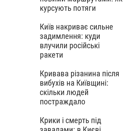
курсують потяги
Київ накриває сильне
задимлення: куди
влучили російські
ракети
Кривава різанина після
вибухів на Київщині:
скільки людей
постраждало
Крики і смерть під
завалами: в Києві