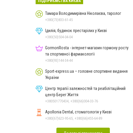
ПІДПРИЄМСТВА КИЄВА
Тамара Володимирівна Ніколаєва, таролог
+380(73)833-61-45
Ідилія, будинок престарілих у Києві
+380(50)504-04-04
GormonRosta - інтернет-магазин гормону росту
та спортивної фармакології
+380(93)144-34-44
Sport-express.ua – головне спортивне видання
України
Центр терапії залежностей та реабілітаційний
центр Берег Життя
+380501770434, +380(66)004-33-76
Apollonia Dental, стоматологія у Києві
+380(67)623-95-65, +380(66)455-64-89