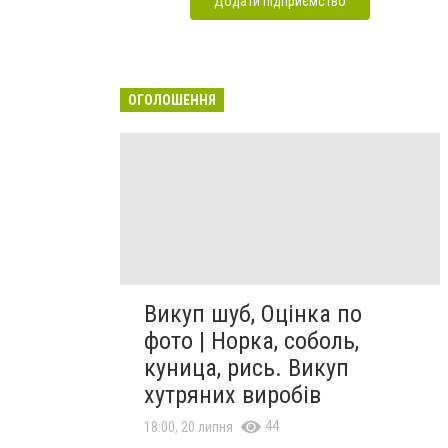
Додати підприємство
ОГОЛОШЕННЯ
Викуп шуб, Оцінка по
фото | Норка, соболь,
куница, рись. Викуп
хутряних виробів
44
18:00, 20 липня