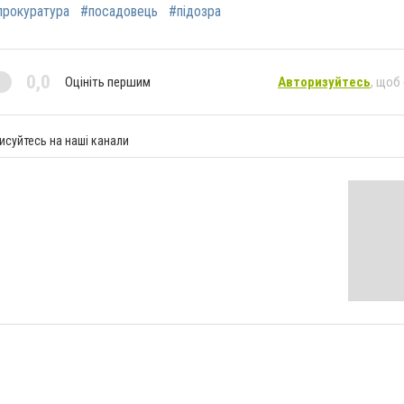
прокуратура
#посадовець
#підозра
0,0
Оцініть першим
Авторизуйтесь
, щоб
исуйтесь на наші канали