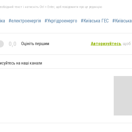
бхідний текст і натисніть Ctrl + Enter, щоб повідомити про це редакцію
іка
#електроенергія
#Укргідроенерго
#Київська ГЕС
#Київська
0,0
Оцініть першим
Авторизуйтесь
, щоб
исуйтесь на наші канали