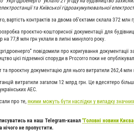
 "Укргідроенерго" уклало 21 угоду на будівництво захисни
електростанції та Київської гідроакумулювальної електрост
o, вартість контрактів за двома об’єктами склала 372 млн г
озробка проєктно-кошторисної документації для будівниц
р на 77,8 млн грн уклали в липні минулого року.
кргідроенерго" повідомили про коригування документації за
ицтво цієї підземної споруди в Prozorro поки не опублікувал
 та проєктну документацію для нього витратили 262,4 млн 
танцій витратили загалом 12 млрд грн. Це вдесятеро більш
українських АЕС.
сали про те,
якими можуть бути наслідки у випадку значних
дписуватись на наш Telegram-канал
"Головні новини Києва 
та нічого не пропустити.