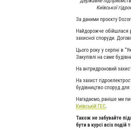
Державне підприємство
Київської гідро
За даними проєкту Dozorr
Найдорожче обійшлася р
захисної споруди. Догові
Цього року у серпні в "У
Закупівлі на саме будівн
На антридроновий захист
На захист гідроелектрос
будівництво споруд для 
Нагадаємо, раніше ми пи
Київській
ГЕС
.
Також не забувайте пі
бути в курсі всіх подій 