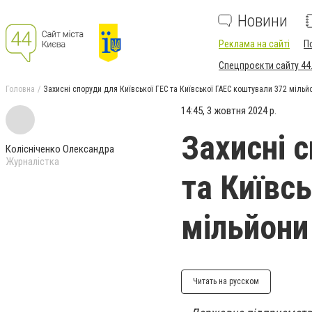
Новини
Реклама на сайті
П
Спецпроєкти сайту 44
Головна
Захисні споруди для Київської ГЕС та Київської ГАЕС коштували 372 мільй
14:45, 3 жовтня 2024 р.
Захисні 
Колісніченко Олександра
Журналістка
та Київс
мільйони
Читать на русском