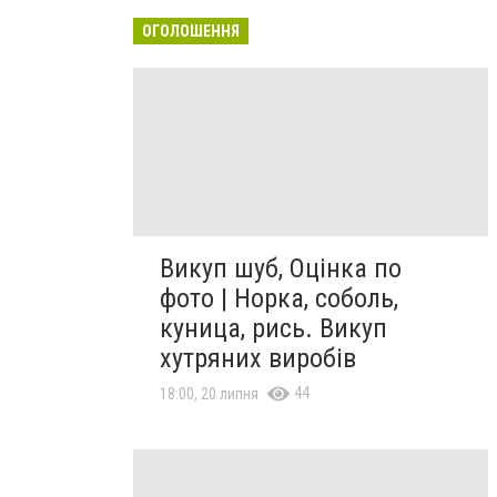
ОГОЛОШЕННЯ
Викуп шуб, Оцінка по
фото | Норка, соболь,
куница, рись. Викуп
хутряних виробів
44
18:00, 20 липня