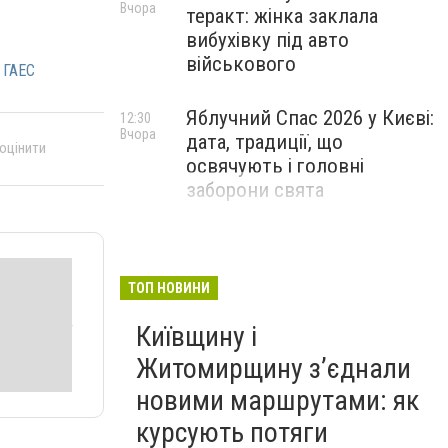
Вчора
теракт: жінка заклала
вибухівку під авто
військового
 ГАЕС
Яблучний Спас 2026 у Києві:
12:30
Вчора
дата, традиції, що
 оцінити
освячують і головні
заборони свята
ТОП НОВИНИ
Київщину і
Житомирщину з’єднали
новими маршрутами: як
курсують потяги