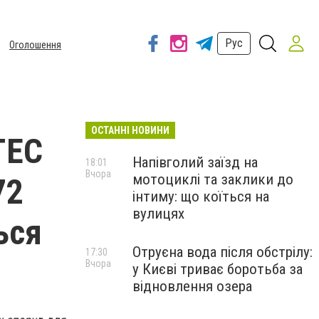
Рус
Оголошення
ОСТАННІ НОВИНИ
ГЕС
Напівголий заїзд на
18:01
Вчора
мотоциклі та заклики до
72
інтиму: що коїться на
вулицях
ься
Отруєна вода після обстрілу:
17:30
Вчора
у Києві триває боротьба за
відновлення озера