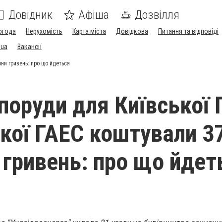
Довідник
Афіша
Дозвілля
огода
Нерухомість
Карта міста
Довідкова
Питання та відповіді
.ua
Вакансії
они гривень: про що йдеться
споруди для Київської 
ької ГАЕС коштували 3
 гривень: про що йдет