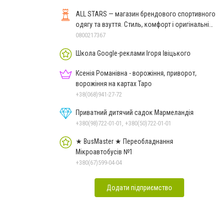
ALL STARS — магазин брендового спортивного
одягу та взуття. Стиль, комфорт і оригінальні
моделі
0800217367
Школа Google-реклами Ігоря Івіцького
Ксенія Романівна - ворожіння, приворот,
ворожіння на картах Таро
+38(068)941-27-72
Приватний дитячий садок Мармеландія
+380(98)722-01-01, +380(50)722-01-01
★ BusMaster ★ Переобладнання
Мікроавтобусів №1
+380(67)599-04-04
Додати підприємство