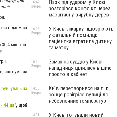
х споруд для
Парк під ударом: у Києві
16:47
анції
Вчора
розгорівся конфлікт через
масштабну вирубку дерев
рн.
тва підземної
У Києві лікарку підозрюють
16:06
Вчора
у фатальній помилці:
пацієнтка втратила дитину
 30,4 млн грн.
та матку
и.
грн.
Замах на суддю у Києві:
15:50
Вчора
нападниця цілилася в шию
е, ніж сума на
просто в кабінеті
Київ перетворився на піч:
 руйнувань на
14:00
Вчора
сонце розігріло вулиці до
небезпечних температур
- 44.ua"
, щоб
У Києві готували новий
13:31