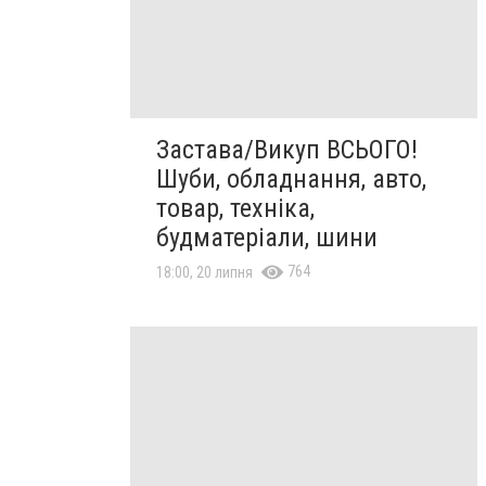
Застава/Викуп ВСЬОГО!
Шуби, обладнання, авто,
товар, техніка,
будматеріали, шини
764
18:00, 20 липня