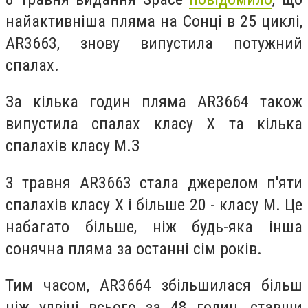
найактивніша пляма на Сонці в 25 циклі,
AR3663, знову випустила потужний
спалах.
За кілька годин пляма AR3664 також
випустила спалах класу Х та кілька
спалахів класу М.З
3 травня AR3663 стала джерелом п'яти
спалахів класу Х і більше 20 - класу М. Це
набагато більше, ніж будь-яка інша
сонячна пляма за останні сім років.
Тим часом, AR3664 збільшилася більш
ніж удвічі всього за 48 годин, ставши