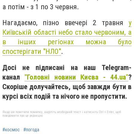
а потім - з 1 по 3 червня.
Нагадаємо, пізно ввечері 2 травня
у
Київській області небо стало червоним, а
в інших регіонах можна було
спостерігати "НЛО"
.
Досі не підписані на наш Telegram-
канал
"Головні новини Києва - 44.ua"
?
Скоріше долучайтесь, щоб завжди бути в
курсі всіх подій та нічого не пропустити.
Якщо ви помітили помилку, виділіть необхідний текст і натисніть Ctrl + Enter, щоб
повідомити про це редакцію
#космос
#погода