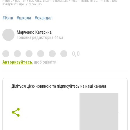
Якщо ви помітили помилку, виділіть необхідний текст і натисніть Ctrl + Enter, щоб
повідомити про це редакцію
#Київ
#школа
#скандал
Марченко Катерина
Головна редакторка 44.ua
0,0
Авторизуйтесь
, щоб оцінити
Діліться цією новиною та підписуйтесь на наші канали