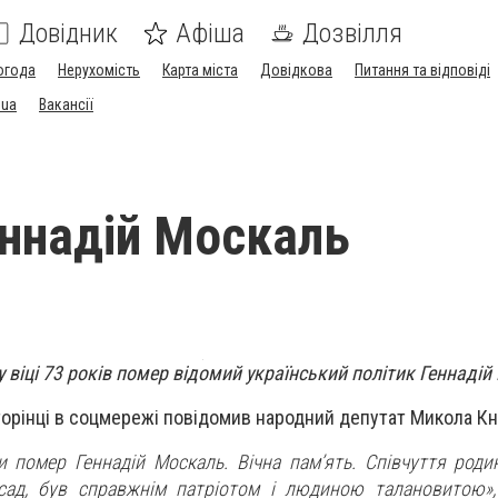
Довідник
Афіша
Дозвілля
огода
Нерухомість
Карта міста
Довідкова
Питання та відповіді
.ua
Вакансії
ннадій Москаль
у віці 73 років помер відомий український політик Геннадій
торінці в соцмережі повідомив народний депутат Микола К
и помер Геннадій Москаль. Вічна памʼять. Співчуття родин
сад, був справжнім патріотом і людиною талановитою»,