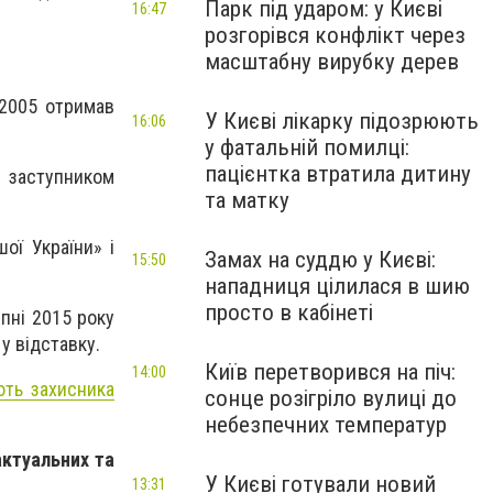
Парк під ударом: у Києві
16:47
розгорівся конфлікт через
масштабну вирубку дерев
 2005 отримав
У Києві лікарку підозрюють
16:06
у фатальній помилці:
пацієнтка втратила дитину
- заступником
та матку
ої України» і
Замах на суддю у Києві:
15:50
нападниця цілилася в шию
просто в кабінеті
ипні 2015 року
у відставку.
Київ перетворився на піч:
14:00
ють захисника
сонце розігріло вулиці до
небезпечних температур
ктуальних та
У Києві готували новий
13:31