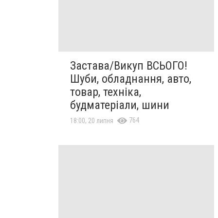
Застава/Викуп ВСЬОГО!
Шуби, обладнання, авто,
товар, техніка,
будматеріали, шини
764
18:00, 20 липня