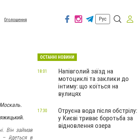
Рус
Оголошення
ОСТАННІ НОВИНИ
Напівголий заїзд на
18:01
мотоциклі та заклики до
інтиму: що коїться на
вулицях
 Москаль.
Отруєна вода після обстрілу:
17:30
няжицький.
у Києві триває боротьба за
відновлення озера
і. Він займав
 – йдеться в