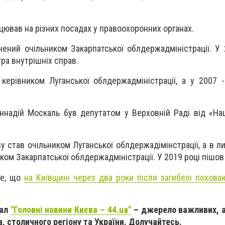
цював на різних посадах у правоохоронних органах.
чений очільником Закарпатської облдержадміністрації. У
ра внутрішніх справ.
керівником Луганської облдержадміністрації, а у 2007 
ннадій Москаль був депутатом у Верховній Раді від «Наш
ву став очільником Луганської облдержадімінстрації, а в л
ом Закарпатської облдержадміністрації. У 2019 році пішов 
те, що
на Київщині через два роки після загибелі похова
нал
"Головні новини Києва – 44.ua"
– джерело важливих, а
, столичного регіону та України. Долучайтесь.