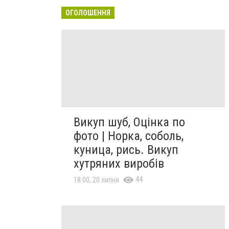
ОГОЛОШЕННЯ
Викуп шуб, Оцінка по
фото | Норка, соболь,
куница, рись. Викуп
хутряних виробів
44
18:00, 20 липня