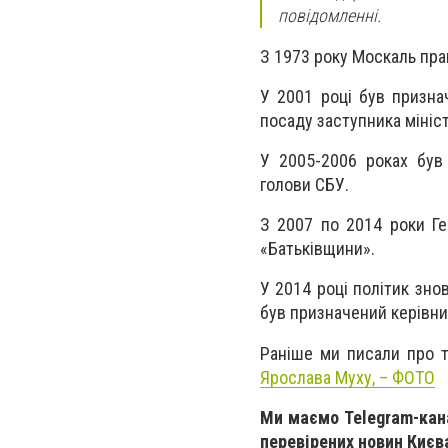
повідомленні.
З 1973 року Москаль пра
У 2001 році був призна
посаду заступника мініст
У 2005-2006 роках був 
голови СБУ.
З 2007 по 2014 роки Ге
«Батьківщини».
У 2014 році політик зно
був призначений керівник
Раніше ми писали про 
Ярослава Муху, – ФОТО
Ми маємо Telegram-ка
перевірених новин Києва