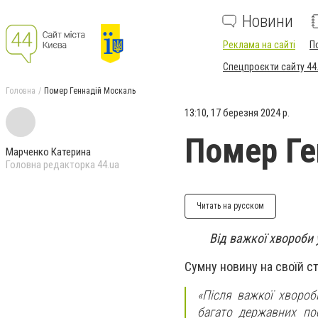
Новини
Реклама на сайті
П
Спецпроєкти сайту 44
Головна
Помер Геннадій Москаль
13:10, 17 березня 2024 р.
Помер Ге
Марченко Катерина
Головна редакторка 44.ua
Читать на русском
Від важкої хвороби 
Сумну новину на своїй с
«Після важкої хвороб
багато державних по