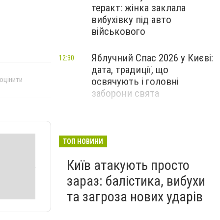
теракт: жінка заклала
вибухівку під авто
військового
Яблучний Спас 2026 у Києві:
12:30
дата, традиції, що
 оцінити
освячують і головні
заборони свята
ТОП НОВИНИ
Київ атакують просто
зараз: балістика, вибухи
та загроза нових ударів