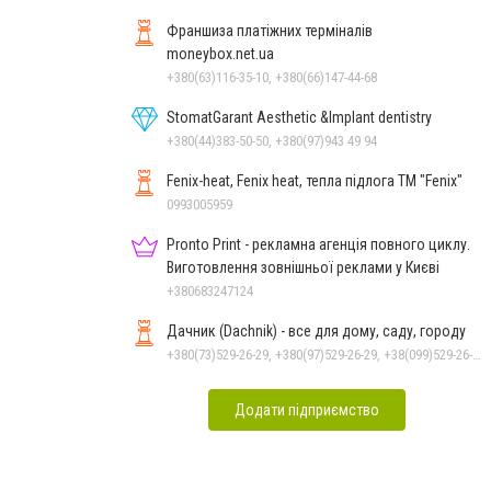
Франшиза платіжних терміналів
moneybox.net.ua
+380(63)116-35-10, +380(66)147-44-68
StomatGarant Aesthetic &Implant dentistry
+380(44)383-50-50, +380(97)943 49 94
Fenix-heat, Fenix heat, тепла підлога ТМ "Fenix"
0993005959
Pronto Print - рекламна агенція повного циклу.
Виготовлення зовнішньої реклами у Києві
+380683247124
Дачник (Dachnik) - все для дому, саду, городу
+380(73)529-26-29, +380(97)529-26-29, +38(099)529-26-29
Додати підприємство