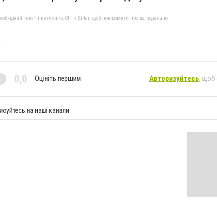
бхідний текст і натисніть Ctrl + Enter, щоб повідомити про це редакцію
и
0,0
Оцініть першим
Авторизуйтесь
, щоб
исуйтесь на наші канали