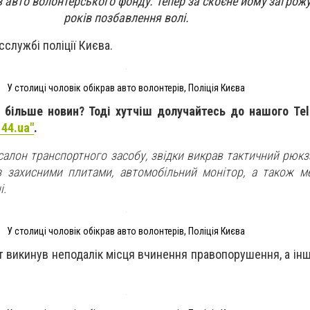
в авто волонтерського фонду. Тепер за скоєне йому загрож
років позбавлення волі.
сслужбі поліції Києва.
У столиці чоловік обікрав авто волонтерів, Поліція Києва
 більше новин? Тоді хутчіш долучайтесь до нашого Tel
 44.ua"
.
алон транспортного засобу, звідки викрав тактичний рюкза
 захисними плитами, автомобільний монітор, а також м
і.
У столиці чоловік обікрав авто волонтерів, Поліція Києва
нт викинув неподалік місця вчинення правопорушення, а інш