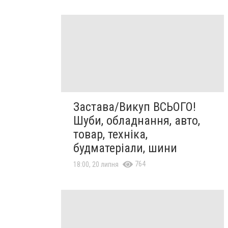
Застава/Викуп ВСЬОГО!
Шуби, обладнання, авто,
товар, техніка,
будматеріали, шини
764
18:00, 20 липня