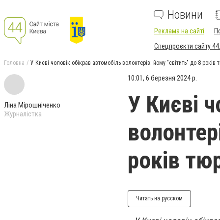
Новини
Реклама на сайті
П
Спецпроєкти сайту 44
Головна
У Києві чоловік обікрав автомобіль волонтерів: йому "світить" до 8 років
10:01, 6 березня 2024 р.
У Києві 
Ліна Мірошніченко
Журналістка
волонтері
років тю
Читать на русском