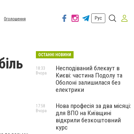
Рус
Оголошення
ОСТАННІ НОВИНИ
біль
Несподіваний блекаут в
18:33
Вчора
Києві: частина Подолу та
Оболоні залишилася без
електрики
Нова професія за два місяці:
17:58
Вчора
для ВПО на Київщині
відкрили безкоштовний
курс