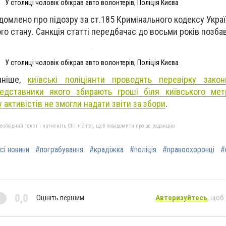
У столиці чоловік обікрав авто волонтерів, Поліція Києва
домлено про підозру за ст.185 Кримінального кодексу Украї
го стану. Санкція статті передбачає до восьми років позба
У столиці чоловік обікрав авто волонтерів, Поліція Києва
аніше,
київські поліціянти проводять перевірку закон
редставники якого збирають гроші біля київського мет
у активістів не змогли надати звіти за збори
.
бхідний текст і натисніть Ctrl + Enter, щоб повідомити про це редакцію
сі новини
#пограбування
#крадіжка
#поліція
#правоохоронці
#
0,0
Оцініть першим
Авторизуйтесь
, щоб