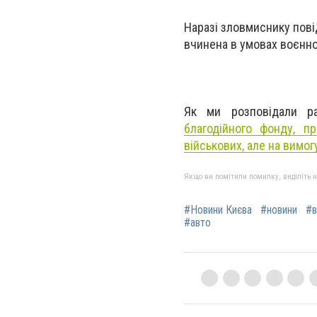
Наразі зловмиснику пові
вчинена в умовах воєнно
Як ми розповідали р
благодійного фонду, п
військових, але на вимог
Якщо ви помітили помилку, виділіть нео
#Новини Києва
#новини
#в
#авто