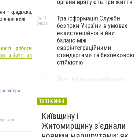
органи врятують три життя
ни – крадіжка,
Трансформація Служби
влення волі.
16:17
Вчора
безпеки України в умовах
екзистенційної війни:
баланс між
євроінтеграційними
ності роботи
стандартами та безпековою
ро нібито на
стійкістю
Жовтий рівень небезпеки:
16:15
Вчора
мешканців Києва та області
волонтери
попередили про негоду
ТОП НОВИНИ
Київщину і
 оцінити
Житомирщину з’єднали
новими маршрутами: як