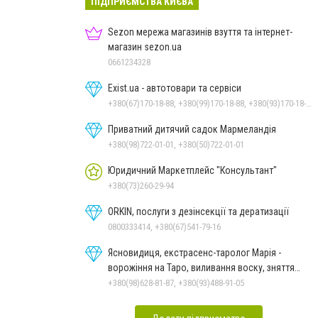
ПІДПРИЄМСТВА КИЄВА
Sezon мережа магазинів взуття та інтернет-
магазин sezon.ua
0661234328
Exist.ua - автотовари та сервіси
+380(67)170-18-88, +380(99)170-18-88, +380(93)170-18-88
Приватний дитячий садок Мармеландія
+380(98)722-01-01, +380(50)722-01-01
Юридичний Маркетплейс "Консультант"
+380(73)260-29-94
ORKIN, послуги з дезінсекції та дератизації
0800333414, +380(67)541-79-16
Ясновидиця, екстрасенс-таролог Марія -
ворожіння на Таро, виливання воску, зняття
порчі, постановка
+380(98)628-81-87, +380(93)488-91-05