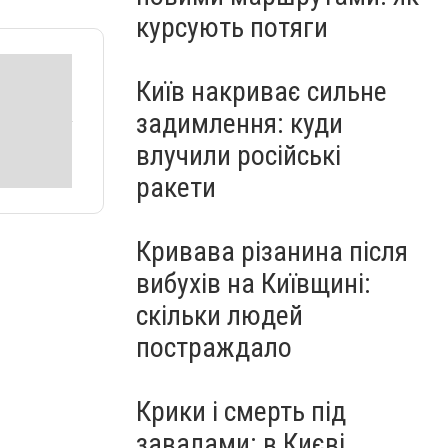
курсують потяги
Київ накриває сильне
задимлення: куди
влучили російські
ракети
Кривава різанина після
вибухів на Київщині:
скільки людей
постраждало
Крики і смерть під
завалами: в Києві