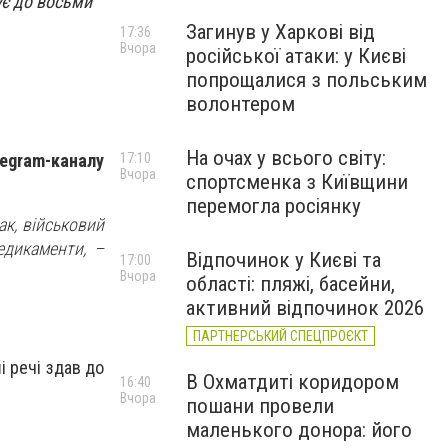
ує до восьми
Загинув у Харкові від
17:36
Вчора
російської атаки: у Києві
попрощалися з польським
волонтером
На очах у всього світу:
egram-каналу
17:10
Вчора
спортсменка з Київщини
перемогла росіянку
к, військовий
едикаменти, –
Відпочинок у Києві та
17:00
Вчора
області: пляжі, басейни,
активний відпочинок 2026
ПАРТНЕРСЬКИЙ СПЕЦПРОЄКТ
і речі здав до
В Охматдиті коридором
16:40
Вчора
пошани провели
маленького донора: його