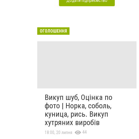
Додати підприємство
ОГОЛОШЕННЯ
Викуп шуб, Оцінка по
фото | Норка, соболь,
куница, рись. Викуп
хутряних виробів
44
18:00, 20 липня