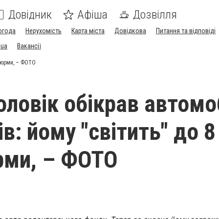
Довідник
Афіша
Дозвілля
огода
Нерухомість
Карта міста
Довідкова
Питання та відповіді
.ua
Вакансії
 тюрми, – ФОТО
чоловік обікрав автомо
в: йому "світить" до 8
рми, – ФОТО