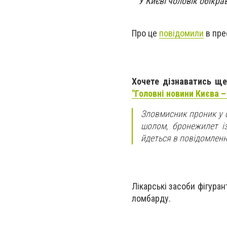
У Києві чоловік обікра
Про це
повідомили
в пре
Хочете дізнаватись ще
"Головні новини Києва –
Зловмисник проник у с
шолом, бронежилет із
йдеться в повідомленн
Лікарські засоби фігура
ломбарду.