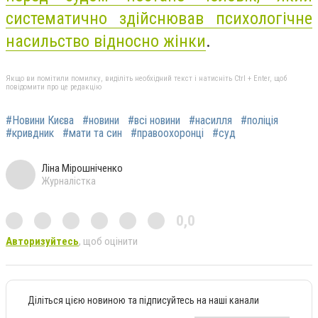
систематично здійснював психологічне
насильство відносно жінки
.
Якщо ви помітили помилку, виділіть необхідний текст і натисніть Ctrl + Enter, щоб
повідомити про це редакцію
#Новини Києва
#новини
#всі новини
#насилля
#поліція
#кривдник
#мати та син
#правоохоронці
#суд
Ліна Мірошніченко
Журналістка
0,0
Авторизуйтесь
, щоб оцінити
Діліться цією новиною та підписуйтесь на наші канали