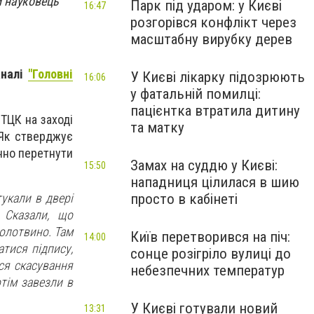
й науковець
Парк під ударом: у Києві
16:47
розгорівся конфлікт через
масштабну вирубку дерев
аналі
"Головні
У Києві лікарку підозрюють
16:06
у фатальній помилці:
пацієнтка втратила дитину
 ТЦК на заході
та матку
 Як стверджує
онно перетнути
Замах на суддю у Києві:
15:50
нападниця цілилася в шию
тукали в двері
просто в кабінеті
 Сказали, що
Солотвино. Там
Київ перетворився на піч:
14:00
тися підпису,
сонце розігріло вулиці до
ися скасування
небезпечних температур
тім завезли в
У Києві готували новий
13:31