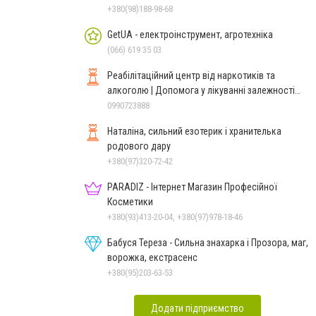
+380(98)188-98-68
GetUA - електроінструмент, агротехніка
(066) 619 35 03
Реабілітаційний центр від наркотиків та
алкоголю | Допомога у лікуванні залежності
ReaLife
0990723888
Наталіна, сильний езотерик і хранителька
родового дару
+380(97)320-72-42
PARADIZ - Інтернет Магазин Професійної
Косметики
+380(93)413-20-04, +380(97)978-18-46
Бабуся Тереза - Сильна знахарка і Прозора, маг,
ворожка, екстрасенс
+380(95)203-63-53
Додати підприємство