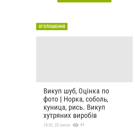
ОГОЛОШЕННЯ
Викуп шуб, Оцінка по
фото | Норка, соболь,
куница, рись. Викуп
хутряних виробів
44
18:00, 20 липня