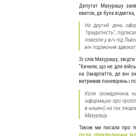
Депутат Мазурашу заяв
квиток, де була відмітка
На другий день офор
"придатність", підпис
повезли у в/ч під Льво
він подзвонив адвокату
Зі слів Мазурашу, звідти
"бачили, що не для війс
на Закарпаття, де він 
витримав поневірянь і по
Коли громадянина, на
інформацію про пробле
в кишені) на тих лікарі
Мазурашу.
Також ми писали про 
після оприлюднення від