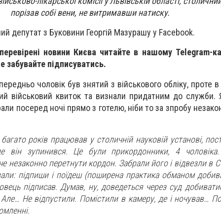
ійськово-лікарської комісії у Львівській області, столични
порізав собі вени, не витримавши натиску.
ий депутат з Буковини Георгій Мазурашу у Facebook.
 перевірені новини Києва читайте в нашому Telegram-к
Не забувайте підписуватись.
передньо чоловік був знятий з військового обліку, проте в
ий військовий квиток та визнали придатним до служби.
али посеред ночі прямо з готелю, ніби то за зпробу незак
багато років працював у столичній науковій установі, пос
де він зупинився. Це були прикордонники, 4 чоловіка.
че незаконно перетнути кордон. Забрали його і відвезли в 
зали: підпиши і поїдеш (поширена практика обманом добива
ковець підписав. Думав, ну, доведеться через суд добиват
Але… Не відпустили. Помістили в камеру, де і ночував… По
омленні.