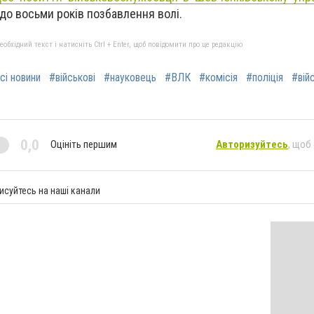
до восьми років позбавлення волі.
бхідний текст і натисніть Ctrl + Enter, щоб повідомити про це редакцію
сі новини
#військові
#науковець
#ВЛК
#комісія
#поліція
#вій
0,0
Оцініть першим
Авторизуйтесь
, щоб
исуйтесь на наші канали