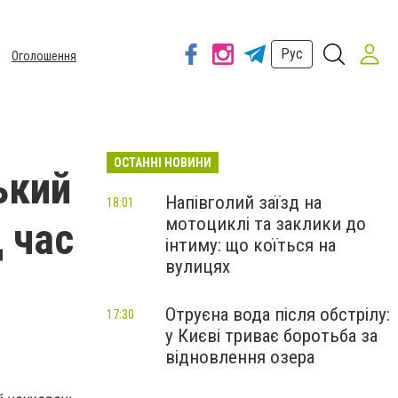
Рус
Оголошення
ОСТАННІ НОВИНИ
ький
Напівголий заїзд на
18:01
мотоциклі та заклики до
д час
інтиму: що коїться на
вулицях
Отруєна вода після обстрілу:
17:30
у Києві триває боротьба за
відновлення озера