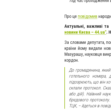
Під час проходження в
Про це
повідомив
народн
Актуальні, важливі та
новини Києва – 44.ua"
. 
За словами депутата, по
країни йому видали нов
Мазурашу, науковця викр
кордон.
До громадянина, який 
готельного номера, 
підозрюють, що він хо
склали протокол. Ска
або дій). Наївний нау
брєдового протоколу. 
ТЦК, – йдеться в повід