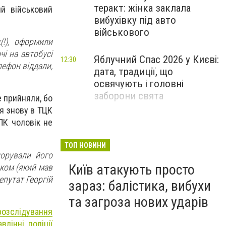
теракт: жінка заклала
й військовий
вибухівку під авто
військового
!), оформили
чі на автобусі
Яблучний Спас 2026 у Києві:
12:30
лефон віддали,
дата, традиції, що
освячують і головні
заборони свята
е прийняли, бо
ця знову в ТЦК
ЛК чоловік не
ТОП НОВИНИ
норували його
Київ атакують просто
иком (який мав
депутат Георгій
зараз: балістика, вибухи
та загроза нових ударів
розслідування
лінні поліції