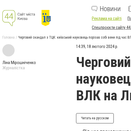
Новини
Реклама на сайті
П
Спецпроєкти сайту 44
Головна
Черговий скандал з ТЦК: київський науковець порізав собі вени під час В
14:39, 18 лютого 2024 р.
Черговий
Ліна Мірошніченко
Журналістка
науковець
ВЛК на Л
Читать на русском