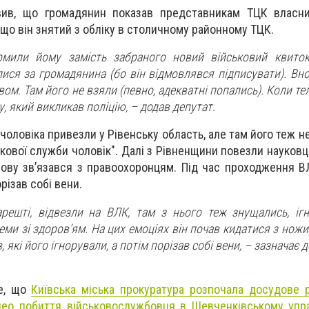
ив, що громадянин показав представникам ТЦК власни
, що він знятий з обліку в столичному районному ТЦК.
мили йому замість забраного новий військовий квиток(
алися за громадянина (бо він відмовлявся підписувати). Вно
вом. Там його не взяли (певно, адекватні попались). Коли те
, який викликав поліцію, – додав депутат.
 чоловіка привезли у Рівенську область, але там його теж н
ькової служби чоловік". Далі з Рівненщини повезли науков
знову зв’язався з правоохоронцям. Під час проходження В
різав собі вени.
решті, відвезли на ВЛК, там з нього теж знущались, іг
ми зі здоровʼям. На цих емоціях він почав кидатися з нож
в, які його ігнорували, а потім порізав собі вени, – зазначає 
те, що
Київська міська прокуратура розпочала досудове 
ео побиття військовослужбовця в Шевченківському управ