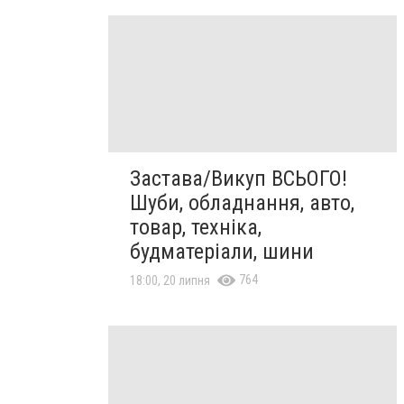
Застава/Викуп ВСЬОГО!
Шуби, обладнання, авто,
товар, техніка,
будматеріали, шини
764
18:00, 20 липня