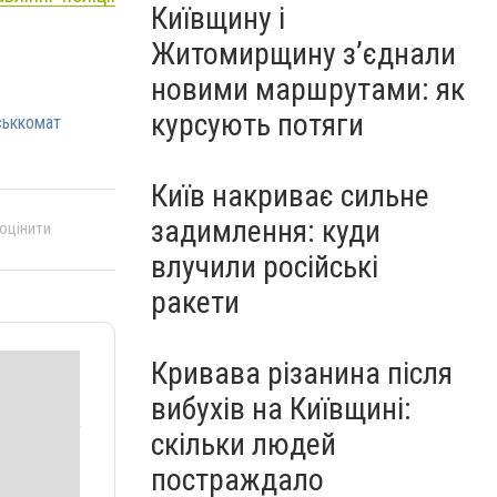
Київщину і
Житомирщину з’єднали
новими маршрутами: як
курсують потяги
ськкомат
Київ накриває сильне
задимлення: куди
 оцінити
влучили російські
ракети
Кривава різанина після
вибухів на Київщині:
скільки людей
постраждало