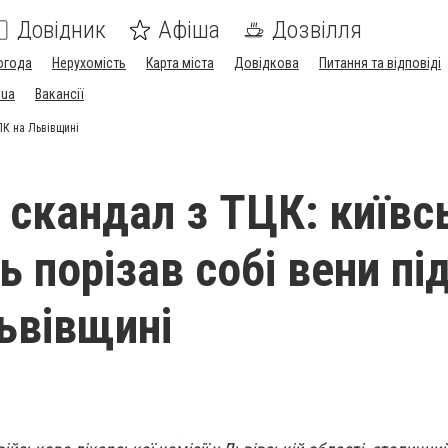
Довідник
Афіша
Дозвілля
огода
Нерухомість
Карта міста
Довідкова
Питання та відповіді
.ua
Вакансії
ЛК на Львівщині
 скандал з ТЦК: київс
 порізав собі вени пі
ьвівщині