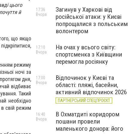
авді цього
Загинув у Харкові від
17:36
почуття й
Вчора
російської атаки: у Києві
попрощалися з польським
волонтером
того, що якщо
підкріпитися,
На очах у всього світу:
17:10
Вчора
спортсменка з Київщини
перемогла росіянку
шенням режиму
зньої ночі за
Відпочинок у Києві та
17:00
 протягом дня,
Вчора
області: пляжі, басейни,
ичай відбиває
активний відпочинок 2026
чування. Такий
рай необхідно
ПАРТНЕРСЬКИЙ СПЕЦПРОЄКТ
и в свій режим
В Охматдиті коридором
16:40
Вчора
пошани провели
маленького донора: його