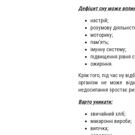
Дефіцит сну може вплин
настрій;
розумову діяльніст
моторику;
пам'ять;
імунну систему;
підвищення рівня с
ожиріння.
Крім того, під час ну ві
організм не може відн
недосипання зростає риз
Варто уникати:
звичайний хліб;
макаронні вироби;
випічка;