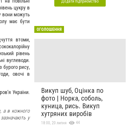
і на повільні
Додати підприємство
івень цукру в
су вони можуть
золу має бути
ОГОЛОШЕННЯ
чуття втоми,
сококалорійну
изький рівень
ні вуглеводи.
з бурого рису,
годи, овочі в
Викуп шуб, Оцінка по
ров’я України.
фото | Норка, соболь,
куница, рись. Викуп
, а в кожного
хутряних виробів
 зазначають у
44
18:00, 20 липня