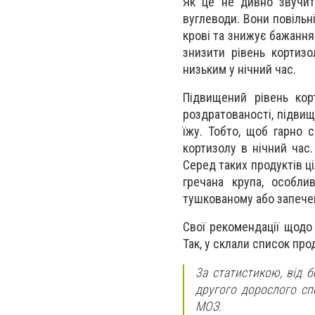
Як це не дивно звучит
вуглеводи. Вони повільн
крові та знижує бажання
знизити рівень кортизо
низьким у нічний час.
Підвищений рівень кор
роздратованості, підвищ
їжу. Тобто, щоб гарно 
кортизолу в нічний час.
Серед таких продуктів ці
гречана крупа, особлив
тушкованому або запечен
Свої рекомендації щодо
Так, у склали список про
3а статистикою, від 
другого дорослого сп
МОЗ.