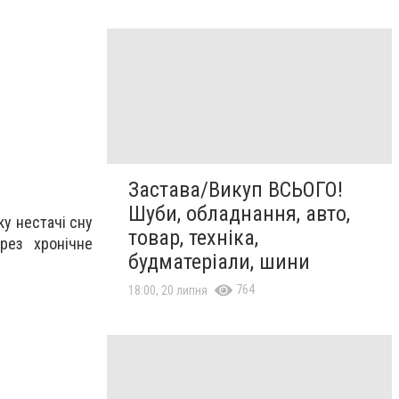
Застава/Викуп ВСЬОГО!
Шуби, обладнання, авто,
ку нестачі сну
товар, техніка,
рез хронічне
будматеріали, шини
764
18:00, 20 липня