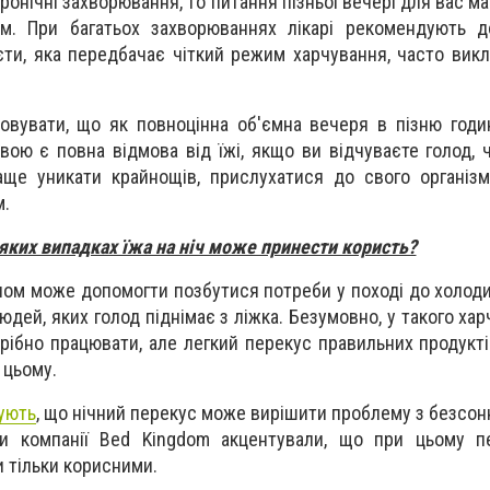
ронічні захворювання, то питання пізньої вечері для вас м
ем. При багатьох захворюваннях лікарі рекомендують д
ієти, яка передбачає чіткий режим харчування, часто вик
овувати, що як повноцінна об'ємна вечеря в пізню год
вою є повна відмова від їжі, якщо ви відчуваєте голод, 
ще уникати крайнощів, прислухатися до свого організм
м.
яких випадках їжа на ніч може принести користь?
ном може допомогти позбутися потреби у поході до холод
юдей, яких голод піднімає з ліжка. Безумовно, у такого ха
трібно працювати, але легкий перекус правильних продукт
 цьому.
ують
, що нічний перекус може вирішити проблему з безсон
анти компанії Bed Kingdom акцентували, що при цьому 
и тільки корисними.