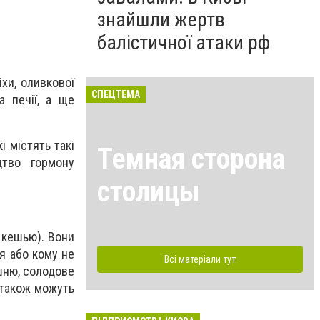
знайшли жертв
балістичної атаки рф
іхи, оливкової
СПЕЦТЕМА
а печії, а ще
і містять такі
Темная сторона
цтво гормону
столицы
і кешью). Вони
ія або кому не
Всі матеріали тут
шню, солодове
 також можуть