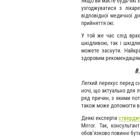
Якщо ви маєте будь-які х
узгоджуватися з лікар
відповідної медичної д
прийняття їжі.
У той же час слід врах
шкідливою, так і шкідли
можете заснути. Найкра
здоровим рекомендація
В 
Легкий перекус перед с
ночі, що актуально для л
ряд причин, з якими по
також може допомогти в
Деякі експерти
ствердж
Mirror. Так, консульт
обов'язково повинні бут