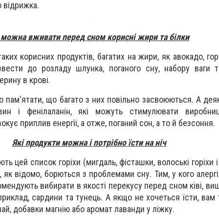
 відрижка.
 можна вживати перед сном корисні жири та білки
аких корисних продуктів, багатих на жири, як авокадо, гор
вести до розладу шлунка, поганого сну, набору ваги т
ерину в крові.
о пам'ятати, що багато з них повільно засвоюються. А деяк
озин і фенілаланін, які можуть стимулювати виробни
окує приплив енергії, а отже, поганий сон, а то й безсоння.
Які продукти можна і потрібно їсти на ніч
ть цей список горіхи (мигдаль, фісташки, волоські горіхи 
кі, як відомо, борються з проблемами сну. Тим, у кого алерг
омендують вибирати в якості перекусу перед сном ківі, ви
приклад, сардини та тунець. А якщо не хочеться їсти, вам
й, добавки магнію або аромат лаванди у ліжку.