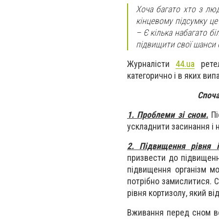
Хоча багато хто з лю
кінцевому підсумку це
– Є кілька набагато бі
підвищити свої шанси 
Журналісти
44.ua
ретел
категорично і в яких вип
Споча
1. Проблеми зі сном.
Пі
ускладнити засинання і 
2. Підвищення рівня і
призвести до підвищення 
підвищення організм мо
потрібно замислитися. 
рівня кортизолу, який від
Вживання перед сном ве