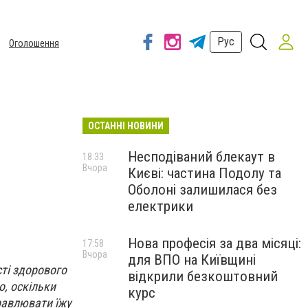
Рус
Оголошення
ОСТАННІ НОВИНИ
Несподіваний блекаут в
18:33
Вчора
Києві: частина Подолу та
Оболоні залишилася без
електрики
Нова професія за два місяці:
17:58
Вчора
для ВПО на Київщині
сті здорового
відкрили безкоштовний
о, оскільки
курс
равлювати їжу