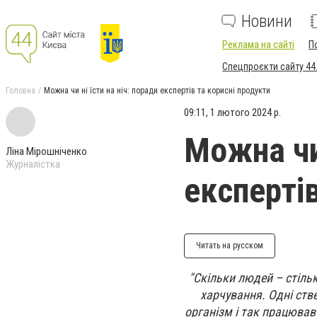
Новини
Реклама на сайті
П
Спецпроєкти сайту 44
Головна
Можна чи ні їсти на ніч: поради експертів та корисні продукти
09:11, 1 лютого 2024 р.
Можна чи 
Ліна Мірошніченко
Журналістка
експерті
Читать на русском
"Скільки людей – стільк
харчування. Одні стве
організм і так працював