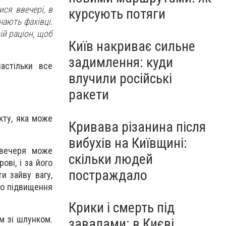
ся ввечері, в
курсують потяги
чають фахівці.
ій раціон, щоб
Київ накриває сильне
задимлення: куди
астільки все
влучили російські
ракети
кту, яка може
Кривава різанина після
вибухів на Київщині:
 вечеря може
скільки людей
ові, і за його
постраждало
и зайву вагу,
до підвищення
Крики і смерть під
м зі шлунком.
завалами: в Києві