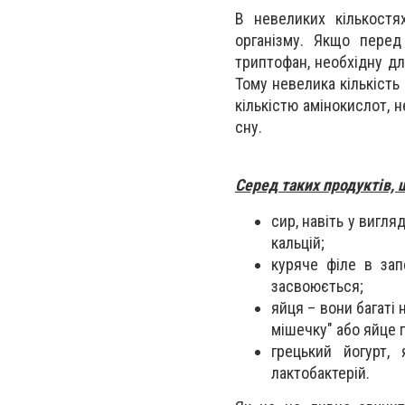
В невеликих кількост
організму. Якщо перед
триптофан, необхідну дл
Тому невелика кількіст
кількістю амінокислот, н
сну.
Серед таких продуктів, 
сир, навіть у вигля
кальцій;
куряче філе в зап
засвоюється;
яйця – вони багаті 
мішечку" або яйце 
грецький йогурт,
лактобактерій.