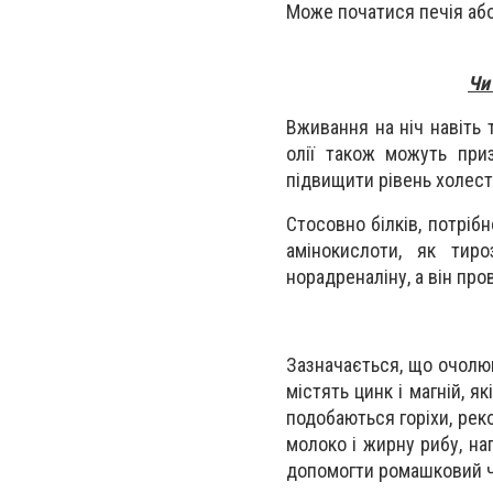
Може початися печія або
Чи
Вживання на ніч навіть т
олії також можуть приз
підвищити рівень холест
Стосовно білків, потрібн
амінокислоти, як тир
норадреналіну, а він пров
Зазначається, що очолюю
містять цинк і магній, я
подобаються горіхи, рек
молоко і жирну рибу, на
допомогти ромашковий ча