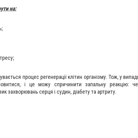
ути на:
ь;
тресу;
дбувається процес регенерації клітин організму. Тож, у випад
овитися, і це можу спричинити запальну реакцію: че
ик захворювань серця і судин, діабету та артриту.