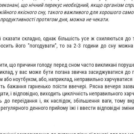
ереконані, що нічний перекус необхідний, якщо організм спр
кійного якісного сну, такого важливого для хорошого само
продуктивності протягом дня, можна не чекати.
й сказати складно, однак більшість усе ж схиляються до 
осить його "погодувати", то за 2-3 години до сну можна 
чити, що причини голоду перед сном часто викликані пору
иклад, у вас може бути погана звичка засиджуватися до пі
м або ноутбуком, або, наприклад, неправильно харчуватися
ть бажання гарненько поїсти ввечері. Рясна вечеря зазв
ати, і відповідно, виходить циклічність неправильного хар
 до переїдання і, як наслідок, збільшення ваги, тому вк
регулярного денного прийому їжі і ввести відповідні змін