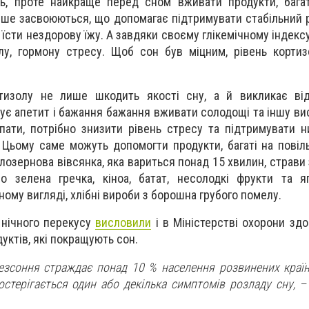
ь, проте найкраще перед сном вживати продукти, багат
іше засвоюються, що допомагає підтримувати стабільний р
 їсти нездорову їжу. А завдяки своєму глікемічному індек
лу, гормону стресу. Щоб сон був міцним, рівень корти
тизолу не лише шкодить якості сну, а й викликає від
ує апетит і бажання бажання вживати солодощі та іншу ви
спати, потрібно знизити рівень стресу та підтримувати н
 Цьому саме можуть допомогти продукти, багаті на повіль
лозернова вівсянка, яка вариться понад 15 хвилин, страви 
о зелена гречка, кіноа, батат, несолодкі фрукти та я
ому вигляді, хлібні вироби з борошна грубого помелу.
 нічного перекусу
висловили
і в Міністерстві охорони здо
дуктів, які покращують сон.
безсоння страждає понад 10 % населення розвинених країн
остерігається один або декілька симптомів розладу сну, –