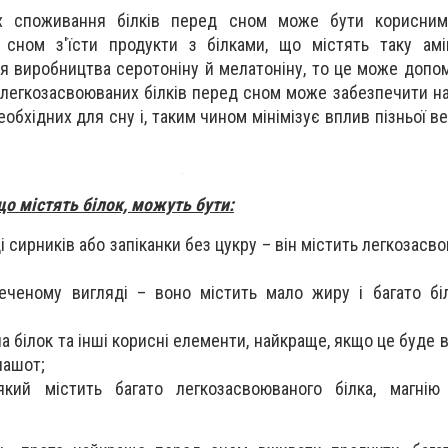
ях споживання білків перед сном може бути корисни
 сном з'їсти продукти з білками, що містять таку амі
я виробництва серотоніну й мелатоніну, то це може допом
ь легкозасвоюваних білків перед сном може забезпечити н
еобхідних для сну і, таким чином мінімізує вплив пізньої ве
що містять білок, можуть бути:
ді сирників або запіканки без цукру – він містить легкозасво
еченому вигляді – воно містить мало жиру і багато бі
на білок та інші корисні елементи, найкраще, якщо це буде 
пашот;
 який містить багато легкозасвоюваного білка, магнію