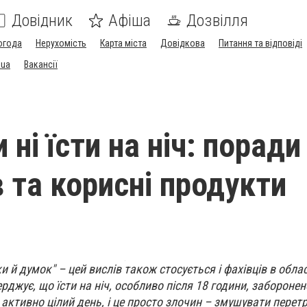
Довідник
Афіша
Дозвілля
огода
Нерухомість
Карта міста
Довідкова
Питання та відповіді
.ua
Вакансії
ні їсти на ніч: поради
в та корисні продукти
и й думок" – цей вислів також стосується і фахівців в обла
рджує, що їсти на ніч, особливо після 18 години, заборонен
 активно цілий день, і це просто злочин – змушувати перет