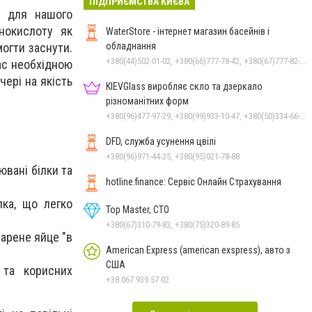
ПІДПРИЄМСТВА КИЄВА
м для нашого
нокислоту як
WaterStore - інтернет магазин басейнів і
огти заснути.
обладнання
+380(44)502-01-02, +380(66)777-78-42, +380(67)777-82-19, +380(67)890-80-80, +380(73)890-80-80, +380(44)502-01-03
ас необхідною
чері на якість
KIEVGlass виробляє скло та дзеркало
різноманітних форм
+380(96)477-97-29, +380(99)933-10-47, +380(50)334-66-26, +380(98)553-52-66
DFD, служба усунення цвілі
+380(96)971-44-35, +380(95)021-78-88
ювані білки та
hotline.finance: Сервіс Онлайн Страхування
лка, що легко
Top Master, СТО
+380(67)310-79-83, +380(75)320-89-85
варене яйце "в
American Express (american exspress), авто з
США
 та корисних
+38 067 939 57 02