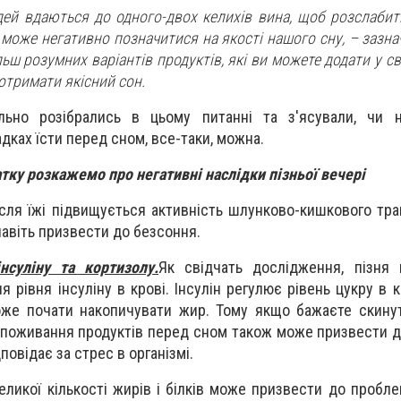
дей вдаються до одного-двох келихів вина, щоб розслабити
 може негативно позначитися на якості нашого сну, – зазна
льш розумних варіантів продуктів, які ви можете додати у св
отримати якісний сон.
ьно розібрались в цьому питанні та з'ясували, чи н
адках їсти перед сном, все-таки, можна.
тку розкажемо про негативні наслідки пізньої вечері
сля їжі підвищується активність шлунково-кишкового тра
навіть призвести до безсоння.
нсуліну та кортизолу.
Як свідчать дослідження, пізня
рівня інсуліну в крові. Інсулін регулює рівень цукру в кр
же почати накопичувати жир. Тому якщо бажаєте скинут
Споживання продуктів перед сном також може призвести 
повідає за стрес в організмі.
ликої кількості жирів і білків може призвести до пробле