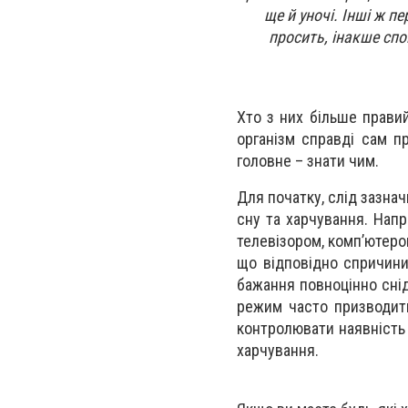
ще й уночі. Інші ж п
просить, інакше спо
Хто з них більше прави
організм справді сам пр
головне – знати чим.
Для початку, слід зазна
сну та харчування. Напр
телевізором, комп’ютеро
що відповідно спричини
бажання повноцінно снід
режим часто призводить
контролювати наявність 
харчування.