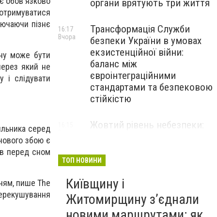
ає обов'язково
органи врятують три життя
отримуватися
лючаючи пізнє
Трансформація Служби
16:17
Вчора
безпеки України в умовах
екзистенційної війни:
ину може бути
баланс між
через який не
євроінтеграційними
у і слідувати
стандартами та безпековою
стійкістю
Жовтий рівень небезпеки:
16:15
ильника серед
Вчора
мешканців Києва та області
рчового збою є
попередили про негоду
ів перед сном
ТОП НОВИНИ
Київщину і
ням, пише The
перекушування
Житомирщину з’єднали
новими маршрутами: як