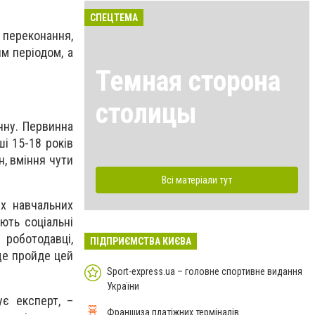
СПЕЦТЕМА
 переконання,
м періодом, а
Темная сторона
столицы
нну. Первинна
і 15-18 років
, вміння чути
Всі матеріали тут
х навчальних
ють соціальні
 роботодавці,
ПІДПРИЄМСТВА КИЄВА
ще пройде цей
Sport-express.ua – головне спортивне видання
України
ує експерт, –
Франшиза платіжних терміналів