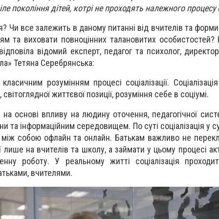
іле покоління дітей, котрі не проходять належного процесу с
ія? Чи все залежить в даному питанні від вчителів та форм
ям та виховати повноцінних талановитих особистостей? 
ідповіла відомий експерт, педагог та психолог, директор
а» Тетяна Серебрянська:
класичним розумінням процесі соціалізації. Соціалізаці
світоглядної життєвої позиції, розуміння себе в соціумі.
 на основі впливу на людину оточення, педагогічної сист
и та інформаційним середовищем. По суті соціалізація у с
 між собою офлайн та онлайн. Батькам важливо не перекл
ії лише на вчителів та школу, а займати у цьому процесі а
енну роботу. У реальному житті соціалізація проходит
атьками, вчителями.