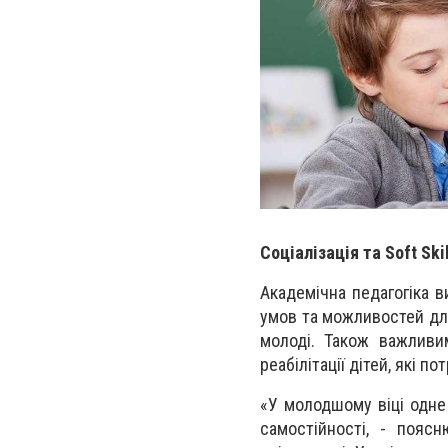
Соціалізація та Soft Ski
Академічна педагогіка ви
умов та можливостей для
молоді. Також важливи
реабілітації дітей, які по
«У молодшому віці одне 
самостійності, - пояс