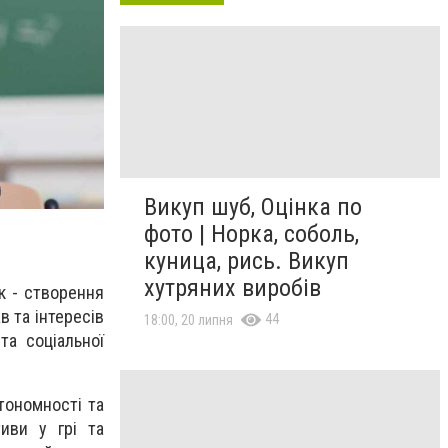
Викуп шуб, Оцінка по
фото | Норка, соболь,
куница, рись. Викуп
хутряних виробів
як - створення
 та інтересів
44
18:00, 20 липня
а соціальної
тономності та
тиви у грі та