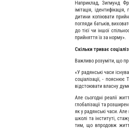
Наприклад, Зигмунд Фре
імітація, ідентифікація
дитини копіювати прийн
погляди батьків, виховат
до тієї чи іншої спільн
прийняття їх за норму».
Скільки триває соціаліз
Важливо розуміти, що пр
«У радянські часи існув
соціалізації, - пояснює
відстоювати власну думк
Але сьогодні реалії жит
глобалізації та розширен
як у радянські часи. Ал
школі та інституті, ста
тим, що впродовж житт