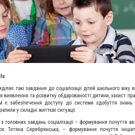
lls
діляє такі завдання до соціалізації дітей шкільного віку 
 виявлення та розвитку обдарованості дитини, захист прав
м є забезпечення доступу до системи здобуття знань т
трапили у складні життєві ситуації.
з головних завдань соціалізації – формування почуття ав
нює Тетяна Серебрянська, – формування почуття ініціа