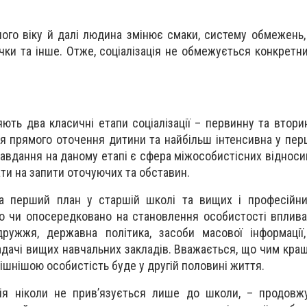
ного віку й далі людина змінює смаки, систему обмежень,
чки та інше. Отже, соціалізація не обмежується конкретни
яють два класичні етапи соціалізації – первинну та втори
я прямого оточення дитини та найбільш інтенсивна у перш
вдання на даному етапі є сфера міжособистісних відносин
ати на запити оточуючих та обставин.
а перший план у старшій школі та вищих і професійни
о чи опосередковано на становлення особистості вплива
одружжя, державна політика, засоби масової інформації,
адачі вищих навчальних закладів. Вважається, що чим кра
спішнішою особистість буде у другій половині життя.
ція ніколи не прив’язується лише до школи, – продовж