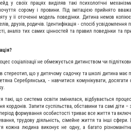
йд у своїх працях виділяв такі психологічні механізми 
, почуття сорому і провини. Під імітацією прийнято вваж
яту у її оточенні модель поведінки. Дитина немов копіює
елів, друзів, родичів. Ідентифікація - спосіб усвідомлення
ості, аналіз тих самих цінностей та правил поведінки та п
ація?
оцес соціалізації не обмежується дитинством чи підліткови
ав стереотип, що у дитячому садочку та школі дитина має 
 Тетяна Серебрянська, - навчитися комунікувати, досягати 
у.
тя такі, що система освіти змінилася, відбувається процес
ня кордонів. Запити суспільства, обставини та самі діти – з
е період формування особистості триває все життя та вклю
жування, трудову діяльність, сімейне життя та інші сфери
я кожна людина виконує не одну, а багато різноманітн