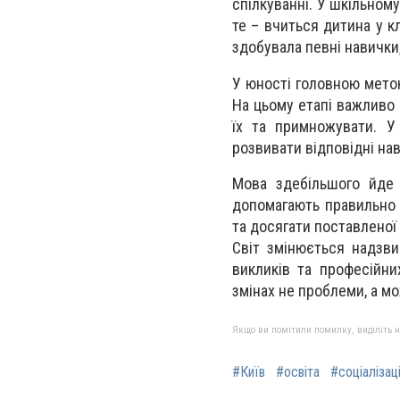
спілкуванні. У шкільном
те – вчиться дитина у к
здобувала певні навички,
У юності головною метою
На цьому етапі важливо 
їх та примножувати. У
розвивати відповідні нав
Мова здебільшого йде п
допомагають правильно 
та досягати поставленої 
Світ змінюється надзв
викликів та професійни
змінах не проблеми, а м
Якщо ви помітили помилку, виділіть нео
#Київ
#освіта
#соціалізац