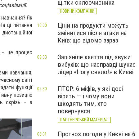
щітки склоочисника
оціалізації.
НОВИНИ КОМПАНІЙ
и навчання? Як
Ціни на продукти можуть
На ці питання
10:00
змінитися після атаки на
 дистанційної
Київ: що відомо зараз
я – це процес
Запізніле каяття під звуки
09:33
вибухів: що насправді шукає
лідер «Ногу свело!» в Києві
еми навчання,
учасному світі
адати функції
ПТСР: 6 міфів, у які досі
09:30
ктивну позицію
вірять — і чому вони
ь скрізь – з
шкодять тим, хто
повернувся
ПАРТНЕРСЬКИЙ МАТЕРІАЛ
Прогноз погоди у Києві на 6
08:01