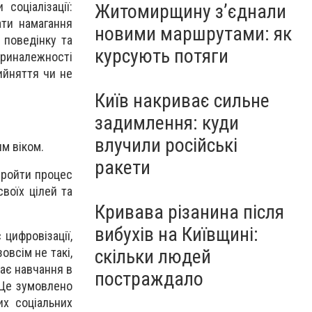
соціалізації:
Житомирщину з’єднали
ати намагання
новими маршрутами: як
 поведінку та
курсують потяги
 приналежності
рийняття чи не
Київ накриває сильне
задимлення: куди
влучили російські
м віком.
ракети
пройти процес
своїх цілей та
Кривава різанина після
вибухів на Київщині:
 цифровізації,
скільки людей
овсім не такі,
чає навчання в
постраждало
. Це зумовлено
их соціальних