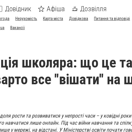
Довідник
Афіша
Дозвілля
огода
Нерухомість
Карта міста
Довідкова
Питання та відповіді
.ua
Вакансії
ація школяра: що це т
варто все "вішати" на 
оля рости та розвиватися у непрості часи – у ковідні рок
о навчатися лише онлайн. Під час війни навчання та спілк
ше у мережі, на відстані. У Міністерстві освіти почати гов