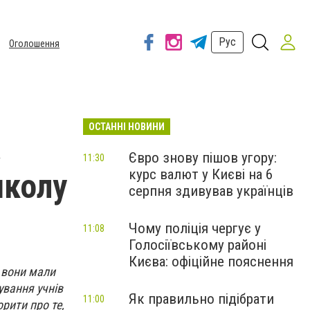
Рус
Оголошення
ОСТАННІ НОВИНИ
а
Євро знову пішов угору:
11:30
курс валют у Києві на 6
школу
серпня здивував українців
Чому поліція чергує у
11:08
Голосіївському районі
Києва: офіційне пояснення
и вони мали
ування учнів
Як правильно підібрати
11:00
орити про те,