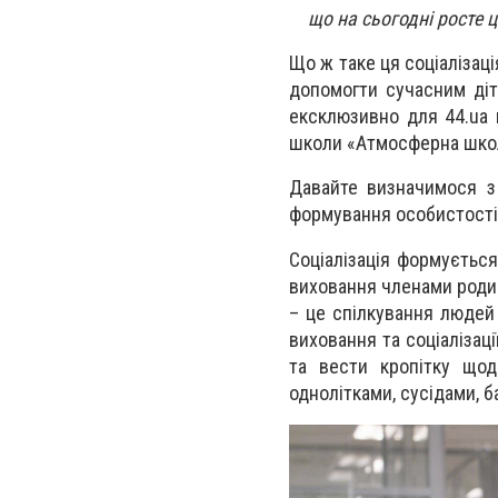
що на сьогодні росте ц
Що ж таке ця соціалізац
допомогти сучасним діт
ексклюзивно для 44.ua в
школи «Атмосферна школ
Давайте визначимося з 
формування особистості, 
Соціалізація формується
виховання членами родин
– це спілкування людей
виховання та соціалізац
та вести кропітку щод
однолітками, сусідами, б