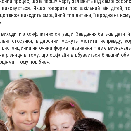
ексний процес, що в першу чергу залежить від самої особис
 виховується. Якщо говорити про шкільний вік дітей, т
сце також виходить емоційний тип дитини, її вроджена кому
ь.
виходити з конфліктних ситуацій. Завдання батьків дати їй
льні стосунки, відносини можуть містити неправду, ко
о дистанційний чи очний формат навчання – не є визначаль
ина різниця в тому, що оффлайн відбувається більший обмі
ціями і тому подібне».