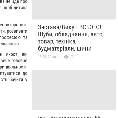
ова не йде про
е, щоб дитина
неповторності.
Застава/Викуп ВСЬОГО!
нти, розвивати
Шуби, обладнання, авто,
професією та
товар, техніка,
еціаліста».
будматеріали, шини
і якості, які
764
18:00, 20 липня
 себе головне
ри діяльності.
аптуватися до
ість бачити у
вул. Володимирська 65