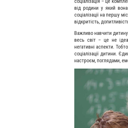
соціалізація – це компл
від родини у який вона
соціалізації на першу мі
відкритість, допитливіст
Важливо навчити дитину 
весь світ – це не ідеа
негативні аспекти. Тобт
соціалізації дитини. Єд
настроєм, поглядами, емо