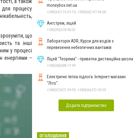
тості, а також
moneybox.net.ua
о для процесу
+380(63)116-35-10, +380(66)147-44-68
нікабельність,
Ангстрем, ліцей
+380(95)678-90-03
 зрозуміти, що
Лабораторія ADR, Курси для водіїв з
ристь та інші
перевезення небезпечних вантажів
ним у процесі
н енергіями –
Ліцей "Теорема" - приватна дистанційна школа
+380(68)688-77-99
Електричні тепла підлога. Інтернет-магазин
"Літо".
+380(67)472-59-59, +380(66)472-59-59
Додати підприємство
ОГОЛОШЕННЯ