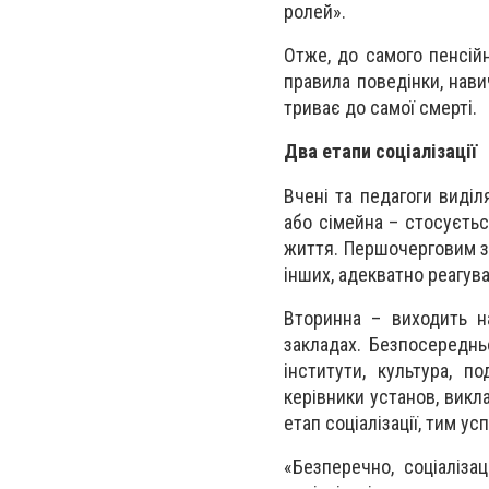
ролей».
Отже, до самого пенсій
правила поведінки, нави
триває до самої смерті.
Два етапи соціалізації
Вчені та педагоги виділ
або сімейна – стосуєтьс
життя. Першочерговим за
інших, адекватно реагув
Вторинна – виходить н
закладах. Безпосереднь
інститути, культура, п
керівники установ, викл
етап соціалізації, тим у
«Безперечно, соціаліза