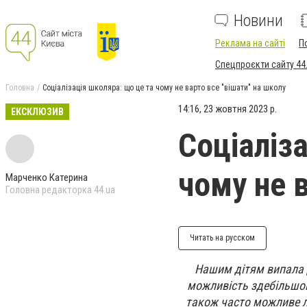
Новини
Реклама на сайті
П
Спецпроєкти сайту 44
Головна
Соціалізація школяра: що це та чому не варто все "вішати" на школу
14:16, 23 жовтня 2023 р.
ЕКСКЛЮЗИВ
Соціаліз
чому не 
Марченко Катерина
Головна редакторка 44.ua
Читать на русском
Нашим дітям випала д
можливість здебільшог
також часто можливе ли