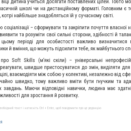
у віці дитина учиться досягати поставлених цілей. Тобто м
ласичній школі чи на дистанційному форматі. Головним є т
 котрі найбільше знадобляться їй у сучасному світі.
 соціалізації – сформувати та закріпити почуття власної 
виявити та розуміти свої сильні сторони, здібності й тала
 цьому періоді для особистості важливо визначитися 
ики й вміння, що можуть підсилити тебе, як майбутнього сп
ро Soft Skills (м’які скіли) – універсальні непрофесійн
реагувати, швидше пристосуватися до змін, виділяти для
цілі, взаємодіяти між собою у колективі, незалежно від сфе
ичайно швидко, тому важливо вміти бути гнучким та ад
х завдань. Маючи відповідні навички, людина має здатн
ожливості для зростання й розвитку.
бхідний текст і натисніть Ctrl + Enter, щоб повідомити про це редакцію
ія