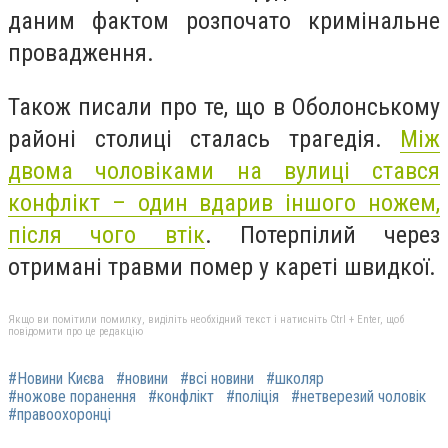
даним фактом розпочато кримінальне
провадження.
Також писали про те, що в Оболонському
районі столиці сталась трагедія.
Між
двома чоловіками на вулиці стався
конфлікт – один вдарив іншого ножем,
після чого втік
. Потерпілий через
отримані травми помер у кареті швидкої.
Якщо ви помітили помилку, виділіть необхідний текст і натисніть Ctrl + Enter, щоб
повідомити про це редакцію
#Новини Києва
#новини
#всі новини
#школяр
#ножове поранення
#конфлікт
#поліція
#нетверезий чоловік
#правоохоронці