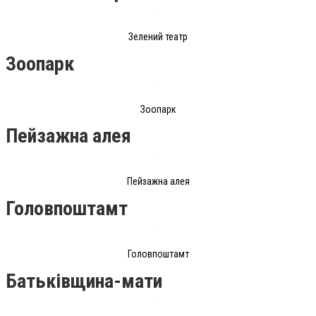
Зелений театр
Зоопарк
Зоопарк
Пейзажна алея
Пейзажна алея
Головпоштамт
Головпоштамт
Батьківщина-мати