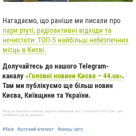
Нагадаємо, що раніше ми писали про
пари ртуті, радіоактивні відходи та
нечистоти:
ТОП
-5 найбільш
небезпечних
місць в Києві.
Долучайтесь до нашого Telegram-
каналу
«Головні новини Києва – 44.ua»
.
Там ми публікуємо ще більш новин
Києва, Київщини та України.
Якщо ви помітили помилку, виділіть необхідний текст і натисніть Ctrl + Enter, щоб
повідомити про це редакцію
#Київ
#штучний інтелект
#кінець світу