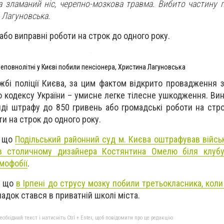
а зламаний ніс, черепно-мозкова травма. Вибито частину п
а Лагуновська.
бо виправні роботи на строк до одного року.
еповнолітні у Києві побили пенсіонера, Христина Лагуновська
жбі поліції Києва, за цим фактом відкрито провадження 
о кодексу України – умисне легке тілесне ушкодження. Ви
ляді штрафу до 850 гривень або громадські роботи на стр
ти на строк до одного року.
, що
Подільський районний суд м. Києва оштрафував військ
в столичному дизайнера Костянтина Омелю біля клубу
омофобії
.
е, що
в Ірпені до струсу мозку побили третьокласника, кол
док стався в приватній школі міста.
бхідний текст і натисніть Ctrl + Enter, щоб повідомити про це редакцію