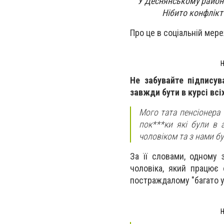
У Деснянському районі
Нібито конфлікт
Про це в соціальній мер
Н
Не забувайте підпису
завжди бути в курсі всі
Мого тата пенсіонера 
пок***ки які були в 
чоловіком та з нами б
За її словами, одному
чоловіка, який працює 
постраждалому "багато у
Н