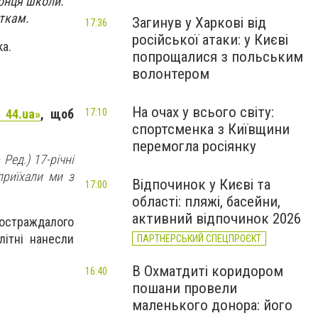
ронця школи.
іткам.
Загинув у Харкові від
17:36
російської атаки: у Києві
а.
попрощалися з польським
волонтером
На очах у всього світу:
 44.ua»
, щоб
17:10
спортсменка з Київщини
перемогла росіянку
Ред.) 17-річні
приїхали ми з
Відпочинок у Києві та
17:00
області: пляжі, басейни,
активний відпочинок 2026
постраждалого
літні нанесли
ПАРТНЕРСЬКИЙ СПЕЦПРОЄКТ
В Охматдиті коридором
16:40
пошани провели
маленького донора: його