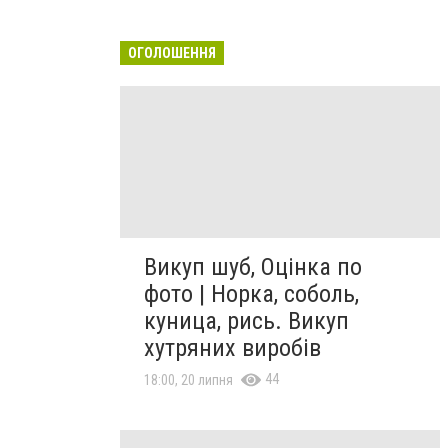
ОГОЛОШЕННЯ
Викуп шуб, Оцінка по
фото | Норка, соболь,
куница, рись. Викуп
хутряних виробів
44
18:00, 20 липня