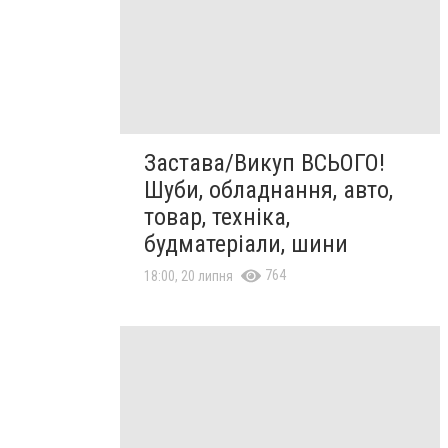
Застава/Викуп ВСЬОГО!
Шуби, обладнання, авто,
товар, техніка,
будматеріали, шини
764
18:00, 20 липня