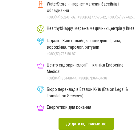
WaterStore - інтернет магазин басейнів і
обладнання
+380(44)502-01-02, +380(66)777-78-42, +380(67)777-82-19, +380(67)890-80-80, +380(73)890-80-80, +380(44)502-01-03
Healthy&Happy, мережа медичних центрів у Києві
Гадалка Київ онлайн, ясновидяща Ірина,
ворожіння, таролог, ритуали
+380(50)725-50-87
Центр ендокринології — клініка Endocrine
Medical
+38(044) 364-88-44, +380(67)364-04-38
Бюро перекладів Еталон Київ (Etalon Legal &
Translation Services)
Енергетики для кохання
Додати підприємство