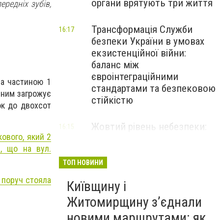
органи врятують три життя
ередніх зубів,
Трансформація Служби
16:17
безпеки України в умовах
екзистенційної війни:
баланс між
євроінтеграційними
за частиною 1
стандартами та безпековою
нним загрожує
стійкістю
ок до двохсот
Жовтий рівень небезпеки:
16:15
ового, який 2
мешканців Києва та області
, що на вул.
попередили про негоду
ТОП НОВИНИ
и поруч стояла
Київщину і
Житомирщину з’єднали
новими маршрутами: як