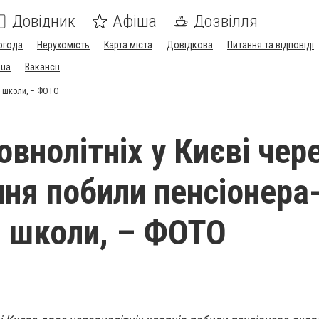
Довідник
Афіша
Дозвілля
огода
Нерухомість
Карта міста
Довідкова
Питання та відповіді
.ua
Вакансії
я школи, – ФОТО
внолітніх у Києві чер
ня побили пенсіонера
 школи, – ФОТО