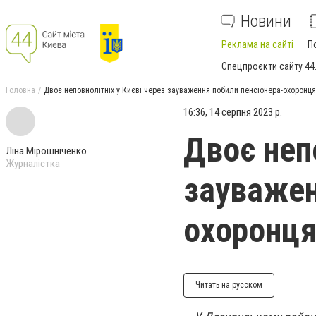
Новини
Реклама на сайті
П
Спецпроєкти сайту 44
Головна
Двоє неповнолітніх у Києві через зауваження побили пенсіонера-охоронц
16:36, 14 серпня 2023 р.
Двоє непо
Ліна Мірошніченко
Журналістка
зауважен
охоронця
Читать на русском