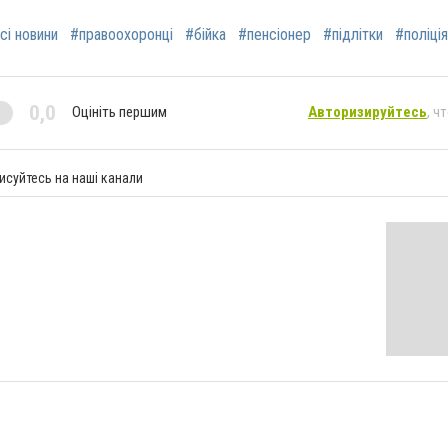
сі новини
#правоохоронці
#бійка
#пенсіонер
#підлітки
#поліція
0,0
Оцініть першим
Авторизируйтесь
, ч
исуйтесь на наші канали