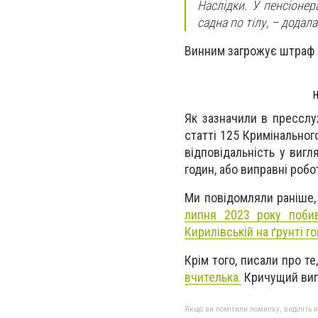
Наслідки. У пенсіонер
садна по тілу, – додал
Винним загрожує штраф а
Н
Як зазначили в пресслу
статті 125 Кримінальног
відповідальність у виг
годин, або виправні робо
Ми повідомляли раніше
липня 2023 року поби
Кирилівській на ґрунті г
Крім того, писали про т
вчителька.
Кричущий випа
Якщо ви помітили помилку, виділіть нео