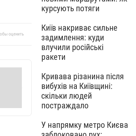
курсують потяги
Київ накриває сильне
тобы оценить
задимлення: куди
влучили російські
ракети
Кривава різанина після
вибухів на Київщині:
скільки людей
постраждало
У напрямку метро Києва
заблоковано рух: