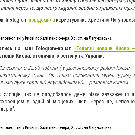
 Києва двоє неповнолітніх хлопців побили пенсіонера-охо
 виник через те, що постраждалий зробив зауваження підл
ежі Instagram
повідомила
користувачка Христина Лагуновськ
еповнолітні у Києві побили пенсіонера, Христина Лагуновська
ватись на наш Telegram-канал
«Головні новини Києва –
х подій Києва, столичного регіону та України.
12 серпня о 22:00 побили ( у Деснянському районі Києва. – 
алкогольному стані… Як тільки подзвонила мама, одразу 
ув наш дуже хороший друг військовий, – розповіла киянка.
 з хлопців них не сподобалось дуже різке зауваження 
охоронцем в одній зі місцевих шкіл. Через це, неповно
дарів".
еповнолітні у Києві побили пенсіонера, Христина Лагуновська