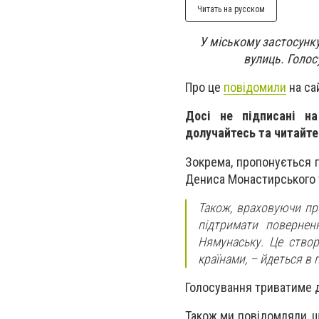
Читать на русском
У міському застосунк
вулиць. Голос
Про це
повідомили
на сай
Досі не підписані н
долучайтесь та читайте 
Зокрема, пропонується 
Дениса Монастирського т
Також, враховуючи пр
підтримати повернен
Нямунаську. Це ство
країнами, – йдеться в 
Голосування триватиме 
Також ми повідомляли, 