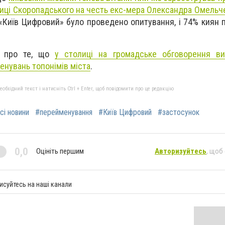
иці Скоропадського на честь екс-мера Олександра Омельч
«Київ Цифровий» було проведено опитування, і 74% киян 
ли про те, що
у столиці на громадське обговорення ви
енувань топонімів міста
.
бхідний текст і натисніть Ctrl + Enter, щоб повідомити про це редакцію
сі новини
#перейменування
#Київ Цифровий
#застосунок
0,0
Оцініть першим
Авторизуйтесь
, щоб
исуйтесь на наші канали