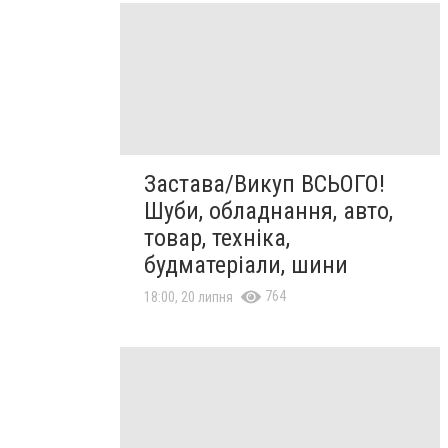
Застава/Викуп ВСЬОГО!
Шуби, обладнання, авто,
товар, техніка,
будматеріали, шини
764
18:00, 20 липня