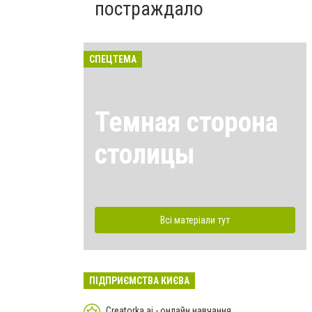
постраждало
СПЕЦТЕМА
Темная сторона
столицы
Всі матеріали тут
ПІДПРИЄМСТВА КИЄВА
Creatorka.ai - онлайн навчання