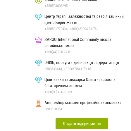
+380503603295
Центр терапії залежностей та реабілітаційний
центр Берег Життя
+380501770434, +380(66)004-33-76
SARGOI International Community, школа
англійської мови
+380(44)290-77-81
ORKIN, послуги з дезінсекції та дератизації
0800333414, +380(67)541-79-16
Цілителька та знахарка Ольга - таролог з
багаторічним стажем
+380(99)496-19-59
Amoreshop магазин професійної косметики
0800210064
Додати підприємство