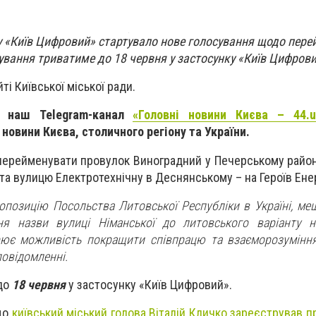
у «Київ Цифровий» стартувало нове голосування щодо пер
ування триватиме до 18 червня у застосунку «Київ Цифрови
ті Київської міської ради.
а наш Telegram-канал
«Головні новини Києва – 44.u
новини Києва, столичного регіону та України.
перейменувати провулок Виноградний у Печерському район
а вулицю Електротехнічну в Деснянському – на Героїв Енер
опозицію Посольства Литовської Республіки в Україні, ме
ня назви вулиці Німанської до литовського варіанту н
рює можливість покращити співпрацю та взаєморозумінн
повідомленні.
до
18 червня
у застосунку «Київ Цифровий».
що
київський міський голова Віталій Кличко зареєстрував 