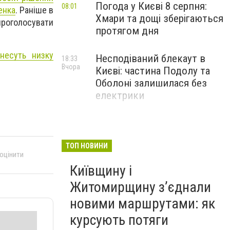
Погода у Києві 8 серпня:
08:01
енка
. Раніше в
Хмари та дощі зберігаються
проголосувати
протягом дня
несуть низку
Несподіваний блекаут в
18:33
Вчора
Києві: частина Подолу та
Оболоні залишилася без
електрики
ТОП НОВИНИ
 оцінити
Київщину і
Житомирщину з’єднали
новими маршрутами: як
курсують потяги