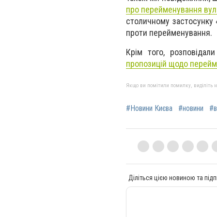
про перейменування вул
столичному застосунку 
проти перейменування.
Крім того, розповіда
пропозицій щодо перейм
Якщо ви помітили помилку, виділіть нео
#Новини Києва
#новини
#в
Діліться цією новиною та підп