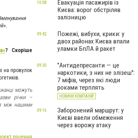
Евакуація пасажирів із
10:08
Києва: ворог обстріляв
залізницю
ейменування
й».
Пожежі, вибухи, крики: у
09:42
двох районах Києва впали
уламки БпЛА й ракет
a»
? Скоріше
"Антидепресанти — це
09:30
і на провулок
наркотики, з них не злізеш":
гетиків.
7 міфів, через які люди
роками терплять
шканці можуть
НОВИНИ КОМПАНІЙ
азви річки –
я між нашими
Заборонений маршрут: у
09:16
Києві ввели обмеження
через ворожу атаку
проєкт рішення