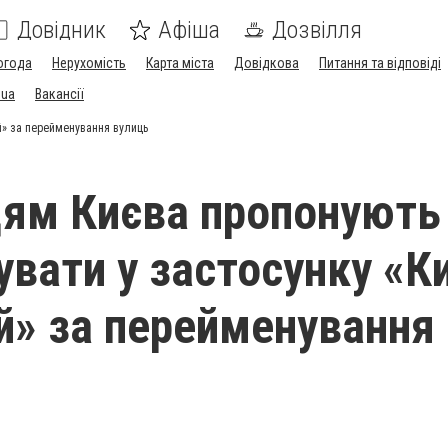
Довідник
Афіша
Дозвілля
огода
Нерухомість
Карта міста
Довідкова
Питання та відповіді
.ua
Вакансії
й» за перейменування вулиць
ям Києва пропонують
увати у застосунку «К
» за перейменування