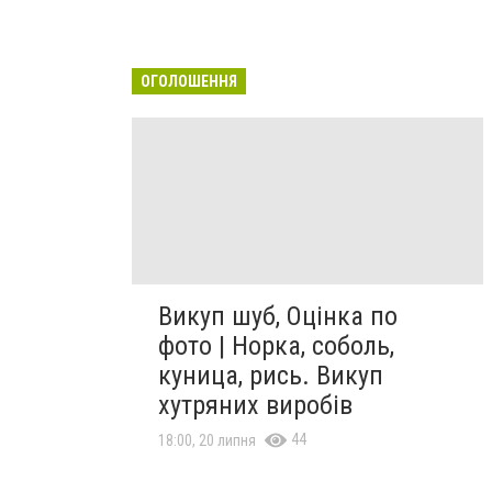
ОГОЛОШЕННЯ
Викуп шуб, Оцінка по
фото | Норка, соболь,
куница, рись. Викуп
хутряних виробів
44
18:00, 20 липня