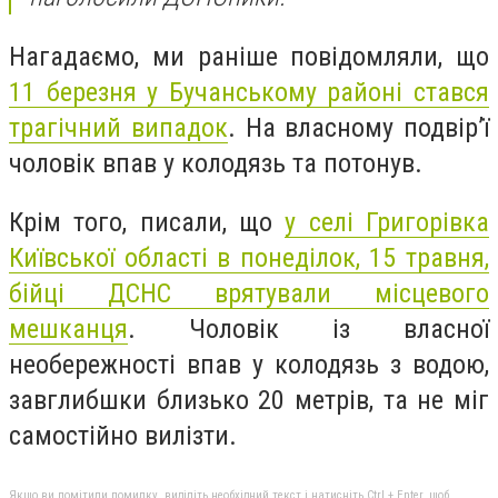
Нагадаємо, ми раніше повідомляли, що
11 березня у Бучанському районі стався
трагічний випадок
. На власному подвір’ї
чоловік впав у колодязь та потонув.
Крім того, писали, що
у селі Григорівка
Київської області в понеділок, 15 травня,
бійці ДСНС врятували місцевого
мешканця
. Чоловік із власної
необережності впав у колодязь з водою,
завглибшки близько 20 метрів, та не міг
самостійно вилізти.
Якщо ви помітили помилку, виділіть необхідний текст і натисніть Ctrl + Enter, щоб