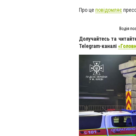
Про це
повідомляє
пресс
Водія по
Долучайтесь та читайте
Telegram-каналі
«Головн