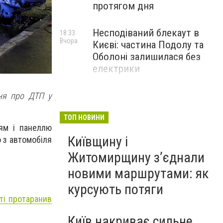
протягом дня
Несподіваний блекаут в
18:33
Вчора
Києві: частина Подолу та
Оболоні залишилася без
електрики
ння про ДТП у
ТОП НОВИНИ
ням і панеллю
Київщину і
 з автомобіля
Житомирщину з’єднали
новими маршрутами: як
курсують потяги
сті протаранив
Київ накриває сильне