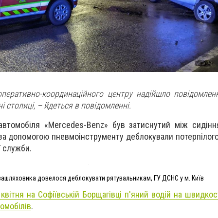
оперативно-координаційного центру надійшло повідомле
 столиці, – йдеться в повідомленні.
 автомобіля «Mercedes-Benz» був затиснутий між сидін
 за допомогою пневмоінструменту деблокували потерпілого
 служби.
зашляховика довелося деблокувати рятувальникам, ГУ ДСНС у м. Київ
 квітня на Софіївській Борщагівці п'яний водій на швидко
омобілів
.