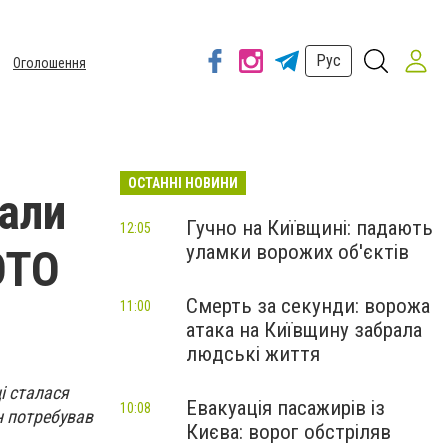
Рус
Оголошення
ОСТАННІ НОВИНИ
вали
Гучно на Київщині: падають
12:05
уламки ворожих об'єктів
ОТО
Смерть за секунди: ворожа
11:00
атака на Київщину забрала
людські життя
і сталася
Евакуація пасажирів із
10:08
н потребував
Києва: ворог обстріляв