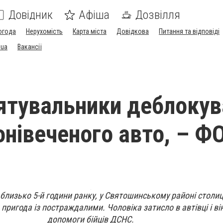
Довідник
Афіша
Дозвілля
огода
Нерухомість
Карта міста
Довідкова
Питання та відповіді
.ua
Вакансії
рятувальники деблоку
понівеченого авто, – Ф
, близько 5-й години ранку, у Святошинському районі столиц
ригода із постраждалими. Чоловіка затисло в автівці і ві
допомоги бійців ДСНС.