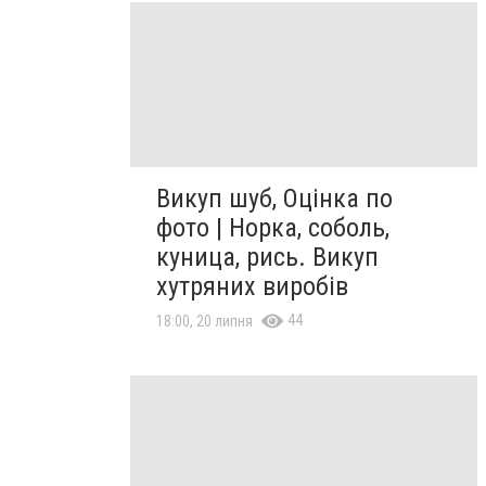
Викуп шуб, Оцінка по
фото | Норка, соболь,
куница, рись. Викуп
хутряних виробів
44
18:00, 20 липня