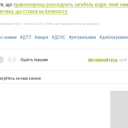
те, що
правоохоронці розслідують загибель водія, який нам
 автівку, що стояла на блокпосту.
бхідний текст і натисніть Ctrl + Enter, щоб повідомити про це редакцію
сі новини
#ДТП
#аварія
#ДСНС
#рятувальники
#деблокування
0,0
Оцініть першим
Авторизуйтесь
, щоб
исуйтесь на наші канали