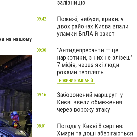
залізницю
Пожежі, вибухи, крики: у
09:42
двох районах Києва впали
уламки БпЛА й ракет
їни на нашому
"Антидепресанти — це
09:30
наркотики, з них не злізеш":
7 міфів, через які люди
роками терплять
НОВИНИ КОМПАНІЙ
Заборонений маршрут: у
09:16
Києві ввели обмеження
через ворожу атаку
Погода у Києві 8 серпня:
08:01
Хмари та дощі зберігаються