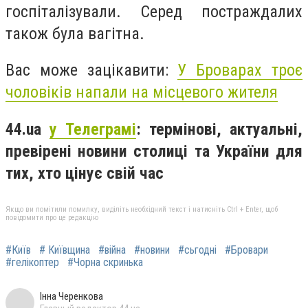
госпіталізували. Серед постраждалих
також була вагітна.
Вас може зацікавити:
У Броварах троє
чоловіків напали на місцевого жителя
44.ua
у Телеграмі
: термінові, актуальні,
превірені новини столиці та України для
тих, хто цінує свій час
Якщо ви помітили помилку, виділіть необхідний текст і натисніть Ctrl + Enter, щоб
повідомити про це редакцію
#Київ
# Київщина
#війна
#новини
#сьгодні
#Бровари
#гелікоптер
#Чорна скринька
Інна Черенкова