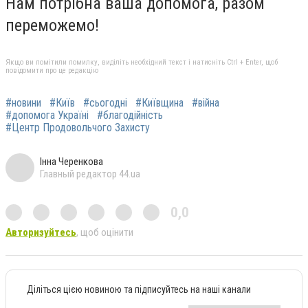
Нам потрібна ваша допомога, разом
переможемо!
Якщо ви помітили помилку, виділіть необхідний текст і натисніть Ctrl + Enter, щоб
повідомити про це редакцію
#новини
#Київ
#сьогодні
#Київщина
#війна
#допомога Україні
#благодійність
#Центр Продовольчого Захисту
Інна Черенкова
Главный редактор 44.ua
0,0
Авторизуйтесь
, щоб оцінити
Діліться цією новиною та підписуйтесь на наші канали