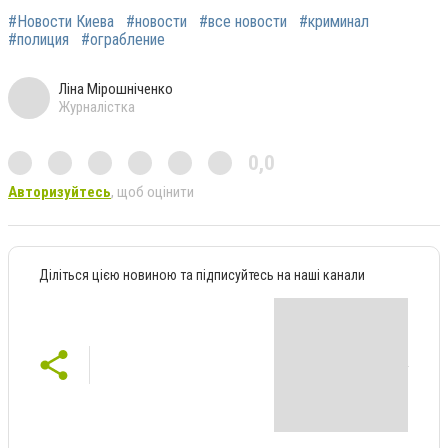
#Новости Киева
#новости
#все новости
#криминал
#полиция
#ограбление
Ліна Мірошніченко
Журналістка
0,0
Авторизуйтесь
, щоб оцінити
Діліться цією новиною та підписуйтесь на наші канали