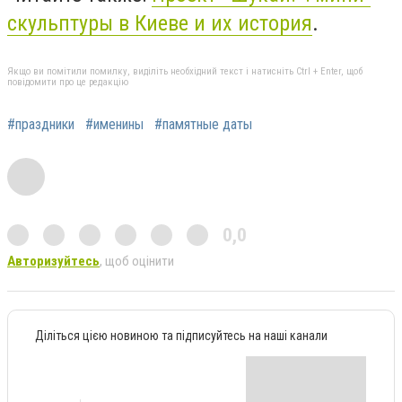
скульптуры в Киеве и их история
.
Якщо ви помітили помилку, виділіть необхідний текст і натисніть Ctrl + Enter, щоб
повідомити про це редакцію
#праздники
#именины
#памятные даты
0,0
Авторизуйтесь
, щоб оцінити
Діліться цією новиною та підписуйтесь на наші канали