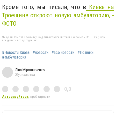
Кроме того, мы писали, что в
Киеве на
Троещине откроют новую амбулаторию, -
ФОТО
Якщо ви помітили помилку, виділіть необхідний текст і натисніть Ctrl + Enter, щоб
повідомити про це редакцію
#Новости Киева
#новости
#все новости
#Позняки
#амбулатория
Ліна Мірошніченко
Журналістка
0,0
Авторизуйтесь
, щоб оцінити