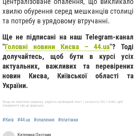
централізоване опалення, що викликало
хвилю обурення серед мешканців столиці
та потребу в урядовому втручанні.
Ще не підписані на наш Telegram-канал
"
Головні новини Києва – 44.ua
"? Тоді
долучайтесь, щоб бути в курсі усіх
актуальних, важливих та перевірених
новин Києва, Київської області та
України.
Якщо ви помітили помилку, виділіть необхідний текст і натисніть Ctrl + Enter, щоб
повідомити про це редакцію
#Київ
#44.ua
#опалення
#платіжки
Катерина Охотник