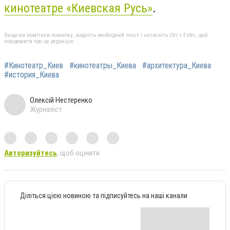
кинотеатре «Киевская Русь»
.
Якщо ви помітили помилку, виділіть необхідний текст і натисніть Ctrl + Enter, щоб
повідомити про це редакцію
#Кинотеатр_Киев
#кинотеатры_Киева
#архитектура_Киева
#история_Киева
Олексій Нестеренко
Журналіст
Авторизуйтесь
, щоб оцінити
Діліться цією новиною та підписуйтесь на наші канали