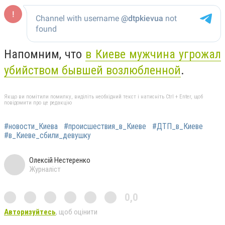
Напомним, что
в Киеве мужчина угрожал
убийством бывшей возлюбленной
.
Якщо ви помітили помилку, виділіть необхідний текст і натисніть Ctrl + Enter, щоб
повідомити про це редакцію
#новости_Киева
#происшествия_в_Киеве
#ДТП_в_Киеве
#в_Киеве_сбили_девушку
Олексій Нестеренко
Журналіст
0,0
Авторизуйтесь
, щоб оцінити