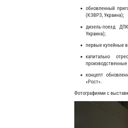
обновленный приг
(КЭВРЗ, Украина);
дизель-поезд ДПК
Украина);
первые купейные ва
капитально отре
производственные
концепт обновлен
«Рост».
Фотографиями с выстав