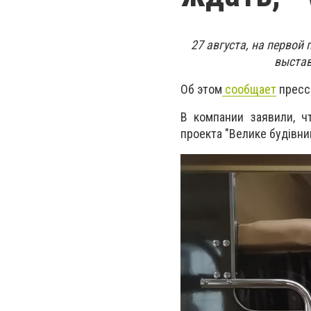
27 августа, на перво
выстав
Об этом
сообщает
пресс
В компании заявили, ч
проекта "Велике будівни