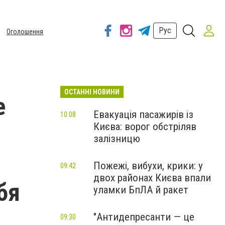
Рус
Оголошення
ОСТАННІ НОВИНИ
е
Евакуація пасажирів із
10:08
Києва: ворог обстріляв
залізницю
Пожежі, вибухи, крики: у
09:42
двох районах Києва впали
бя
уламки БпЛА й ракет
"Антидепресанти — це
09:30