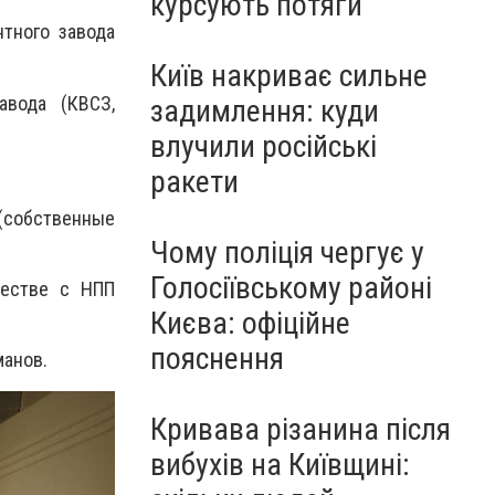
курсують потяги
тного завода
Київ накриває сильне
авода (КВСЗ,
задимлення: куди
влучили російські
ракети
собственные
Чому поліція чергує у
Голосіївському районі
честве с НПП
Києва: офіційне
пояснення
анов.
Кривава різанина після
вибухів на Київщині: