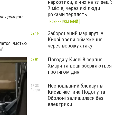
наркотики, з них не злізеш":
7 міфів, через які люди
роками терплять
ве проходит
НОВИНИ КОМПАНІЙ
Заборонений маршрут: у
09:16
Києві ввели обмеження
яется частью
через ворожу атаку
и".
Погода у Києві 8 серпня:
08:01
Хмари та дощі зберігаються
протягом дня
Несподіваний блекаут в
18:33
Вчора
Києві: частина Подолу та
Оболоні залишилася без
електрики