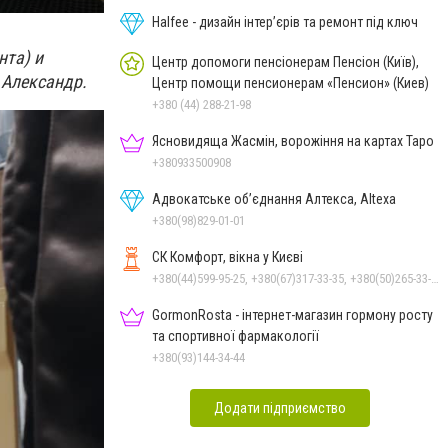
Halfee - дизайн інтер’єрів та ремонт під ключ
нта) и
Центр допомоги пенсіонерам Пенсіон (Київ),
м Александр.
Центр помощи пенсионерам «Пенсион» (Киев)
+380 (44) 288-21-98
Ясновидяща Жасмін, ворожіння на картах Таро
+380933500908
Адвокатське об’єднання Алтекса, Altexa
+380(98)829-01-01
СК Комфорт, вікна у Києві
+380(44)599-95-25, +380(67)317-33-35, +380(50)265-33-35
GormonRosta - інтернет-магазин гормону росту
та спортивної фармакології
+380(93)144-34-44
Додати підприємство