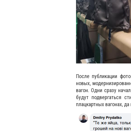
После публикации фото
новых, модернизированн
вагон. Одни сразу нача
будут подвергаться ст
плацкартных вагонах, да