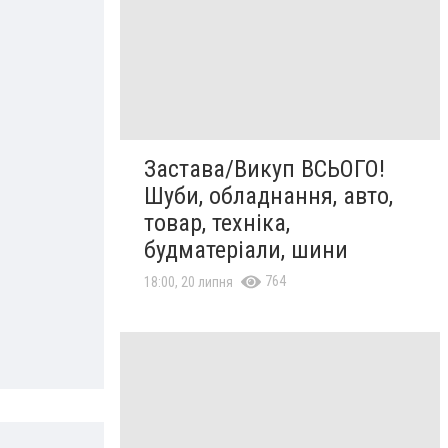
Застава/Викуп ВСЬОГО!
Шуби, обладнання, авто,
товар, техніка,
будматеріали, шини
764
18:00, 20 липня