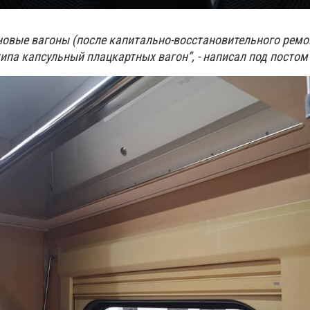
овые вагоны (после капитально-восстановительного ремо
ипа капсульный плацкартных вагон”, - написал под посто