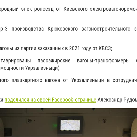
ородный электропоезд от Киевского электровагоноремон
р-3 производства Крюковского вагоностроительного з
гоны из партии заказанных в 2021 году от КВСЗ;
ставрированы пассажирские вагоны-трансформеры (
 мощности Укрзализныци)
ного плацкартного вагона от Укрзализныци в сотрудни
ки
поделился на своей Facebook-странице
Александр Рудом