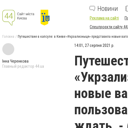
Новини
Реклама на сайті
П
Спецпроєкти сайту 44
Головна
Путешествие в капсуле: в Киеве «Укрзализныця» представила новые ваго
14:01, 27 серпня 2021 р.
Путешест
Інна Черенкова
Главный редактор 44.ua
«Укрзали
новые ва
пользова
ждать, -