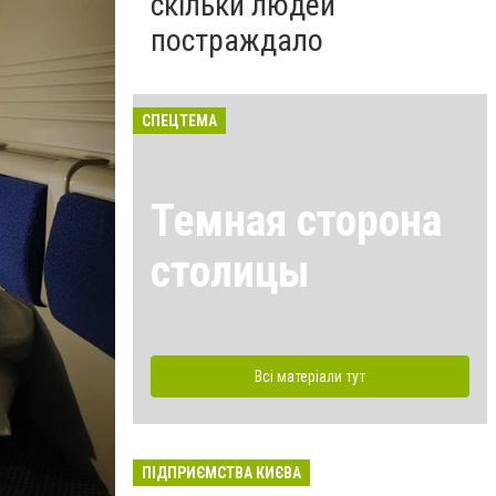
скільки людей
постраждало
СПЕЦТЕМА
Темная сторона
столицы
Всі матеріали тут
ПІДПРИЄМСТВА КИЄВА