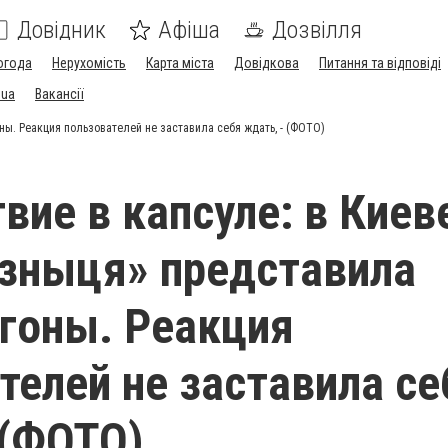
Довідник
Афіша
Дозвілля
огода
Нерухомість
Карта міста
Довідкова
Питання та відповіді
.ua
Вакансії
ны. Реакция пользователей не заставила себя ждать, - (ФОТО)
вие в капсуле: в Киев
зныця» представила
гоны. Реакция
телей не заставила се
 (ФОТО)