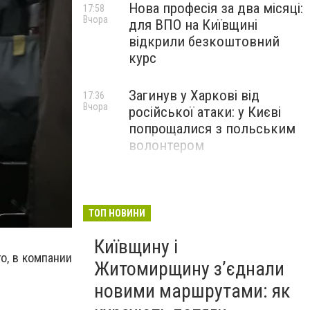
Нова професія за два місяці:
17:58
Вчора
для ВПО на Київщині
відкрили безкоштовний
курс
Загинув у Харкові від
17:36
Вчора
російської атаки: у Києві
попрощалися з польським
волонтером
ТОП НОВИНИ
Київщину і
о, в компании
Житомирщину з’єднали
новими маршрутами: як