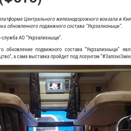
й платформе Центрального железнодорожного вокзала в Кие
ка обновленного подвижного состава "Укрзализныци".
-служба АО "Укрзализныци".
то обновление подвижного состава "Укрзализныци" явл
цтво", а сама выставка пройдет под лозунгом "#ЗалізніЗмін