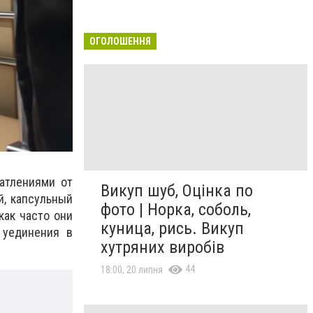
ОГОЛОШЕННЯ
атлениями от
Викуп шуб, Оцінка по
й, капсульный
фото | Норка, соболь,
как часто они
куница, рись. Викуп
 уединения в
хутряних виробів
44
18:00, 20 липня