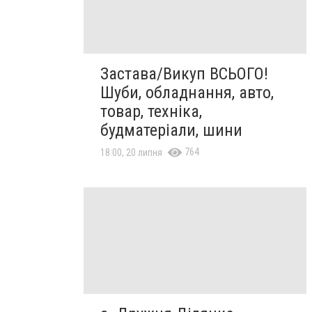
Застава/Викуп ВСЬОГО!
Шуби, обладнання, авто,
товар, техніка,
будматеріали, шини
764
18:00, 20 липня