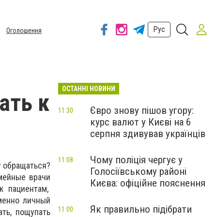
Рус
Оголошення
ОСТАННІ НОВИНИ
ать к
Євро знову пішов угору:
11:30
курс валют у Києві на 6
серпня здивував українців
Чому поліція чергує у
11:08
у обращаться?
Голосіївському районі
мейные врачи
Києва: офіційне пояснення
к пациентам,
менно личный
Як правильно підібрати
11:00
ать, пощупать