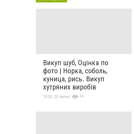
Викуп шуб, Оцінка по
фото | Норка, соболь,
куница, рись. Викуп
хутряних виробів
44
18:00, 20 липня