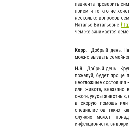
пациента проверить сим
прием и те кто не хоче
несколько вопросов се
Наталье Витальевне
htt
чем же занимается семе
Корр.
Добрый день, Ната
можно вызвать семейног
Н.В.
Добрый день. Круг
пожалуй, будет проще 
неотложные состояния - 
или животе, внезапно 
ожоги, укусы животных, 
в скорую помощь или 
специалистов таких как
случаях может понадо
инфекциониста, эндокрино