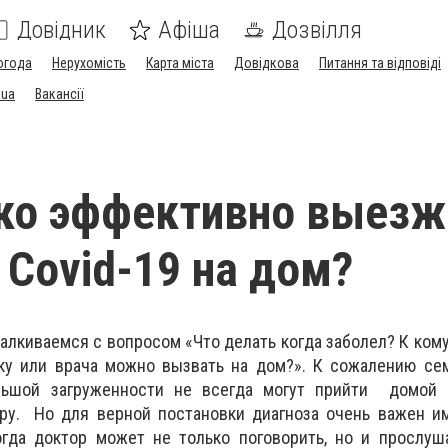
Довідник
Афіша
Дозвілля
огода
Нерухомість
Карта міста
Довідкова
Питання та відповіді
.ua
Вакансії
ко эффективно выезж
Сovid-19 на дом?
алкиваемся с вопросом «Что делать когда заболел? К ком
ку или врача можно вызвать на дом?». К сожалению се
льшой загруженности не всегда могут прийти домой 
ру. Но для верной постановки диагноза очень важен и
огда доктор может не только поговорить, но и прослуш