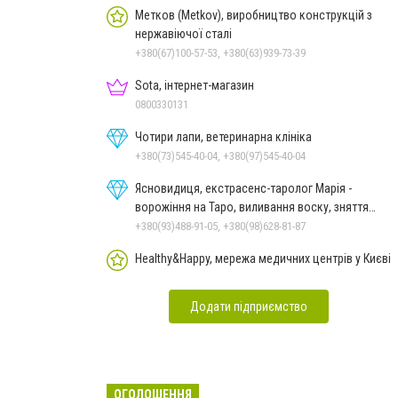
Метков (Metkov), виробництво конструкцій з
нержавіючої сталі
+380(67)100-57-53, +380(63)939-73-39
Sota, інтернет-магазин
0800330131
Чотири лапи, ветеринарна клініка
+380(73)545-40-04, +380(97)545-40-04
Ясновидиця, екстрасенс-таролог Марія -
ворожіння на Таро, виливання воску, зняття
порчі, постановка
+380(93)488-91-05, +380(98)628-81-87
Healthy&Happy, мережа медичних центрів у Києві
Додати підприємство
ОГОЛОШЕННЯ