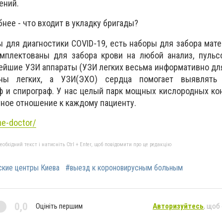
ений.
нее - что входит в укладку бригады?
 для диагностики COVID-19, есть наборы для забора мате
мплектованы для забора крови на любой анализ, пульс
вейшие УЗИ аппараты (УЗИ легких весьма информативно дл
ны легких, а УЗИ(ЭХО) сердца помогает выявлять 
ф и спирограф. У нас целый парк мощных кислородных ко
тное отношение к каждому пациенту.
me-doctor/
бхідний текст і натисніть Ctrl + Enter, щоб повідомити про це редакцію
кие центры Киева
#выезд к короновирусным больным
0,0
Оцініть першим
Авторизуйтесь
, щоб