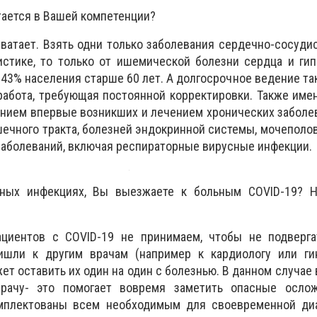
тается в Вашей компетенции?
ватает. Взять одни только заболевания сердечно-сосуди
истике, то только от ишемической болезни сердца и ги
 43% населения старше 60 лет. А долгосрочное ведение та
работа, требующая постоянной корректировки. Также им
нием впервые возникших и лечением хронических заболе
ечного тракта, болезней эндокринной системы, мочеполо
аболеваний, включая респираторные вирусные инфекции.
ых инфекциях, Вы выезжаете к больным COVID-19? Н
ентов с COVID-19 не принимаем, чтобы не подверга
ишли к другим врачам (например к кардиологу или гин
ет оставить их один на один с болезнью. В данном случае
рачу- это помогает вовремя заметить опасные осло
мплектованы всем необходимым для своевременной диа