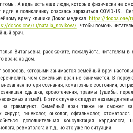
птомы. А ведь есть еще люди, которые физически не смо
т идти в поликлинику опасаясь заразиться COVID-19. Се
мейному врачу клиники Докос медикал
https://docos.one/r
ps://docos.one/ru/natalia_novikova/
чтобы помочь читателю
йный врач.
лья Витальевна, расскажите, пожалуйста, читателям в 
о врача на дом.
 вопросов, которыми занимается семейный врач настольк
перечислить чем семейный врач не занимается. В перву
внезапная потеря сознания, коматозные состояния, острая
возникшая одышка, кровотечения, травмы (ушибы, перел
насекомых и змей). В этих случаях следует незамедлитель
на травмпункт. Семейный врач также не сможет за
 хирург, гинеколог, онколог, офтальмолог, стоматолог
биться дополнительная консультация кардиолога, не
лога, ревматолога и.т.д., но это уже по ситуации.