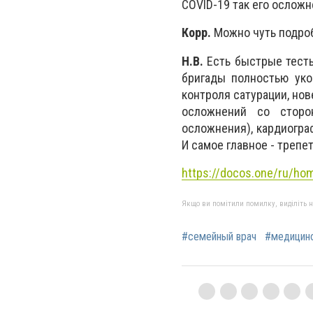
COVID-19 так его осложн
Корр.
Можно чуть подроб
Н.В.
Есть быстрые тесты
бригады полностью уко
контроля сатурации, но
осложнений со сторо
осложнения), кардиогра
И самое главное - трепе
https://docos.one/ru/ho
Якщо ви помітили помилку, виділіть нео
#семейный врач
#медицинс