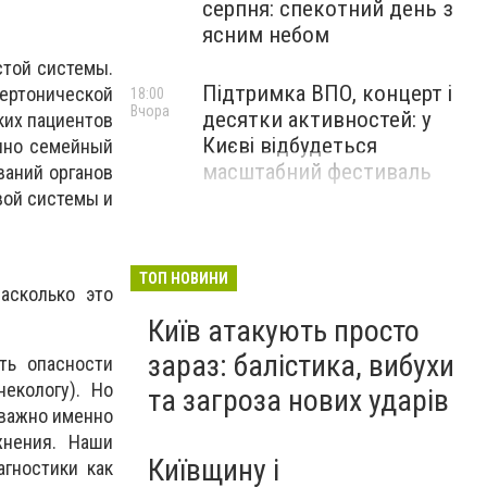
серпня: спекотний день з
ясним небом
стой системы.
Підтримка ВПО, концерт і
пертонической
18:00
Вчора
десятки активностей: у
ких пациентов
Києві відбудеться
енно семейный
масштабний фестиваль
ваний органов
вой системы и
ТОП НОВИНИ
асколько это
Київ атакують просто
зараз: балістика, вибухи
ть опасности
екологу). Но
та загроза нових ударів
 важно именно
жнения. Наши
Київщину і
гностики как