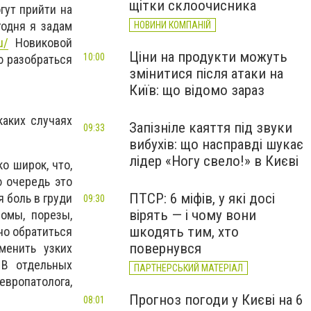
щітки склоочисника
гут прийти на
годня я задам
НОВИНИ КОМПАНІЙ
u/
Новиковой
Ціни на продукти можуть
10:00
 разобраться
змінитися після атаки на
Київ: що відомо зараз
каких случаях
Запізніле каяття під звуки
09:33
вибухів: що насправді шукає
лідер «Ногу свело!» в Києві
о широк, что,
ю очередь это
ПТСР: 6 міфів, у які досі
 боль в груди
09:30
вірять — і чому вони
омы, порезы,
шкодять тим, хто
но обратиться
повернувся
менить узких
. В отдельных
ПАРТНЕРСЬКИЙ МАТЕРІАЛ
вропатолога,
Прогноз погоди у Києві на 6
08:01