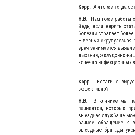
Корр.
А что же тогда ос
Н.В.
Нам тоже работы х
Ведь, если верить стат
болезни страдает более
– весьма скрупулезная 
врач занимается выявле
дыхания, желудочно-киш
конечно инфекционных з
Корр.
Кстати о вирусн
эффективно?
Н.В.
В клинике мы паци
пациентов, которые пр
выездная служба не мож
раннее обращение к в
выездные бригады уко