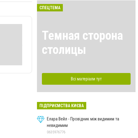
СПЕЦТЕМА
Темная сторона
столицы
Всі матеріали тут
ПІДПРИЄМСТВА КИЄВА
Елара Вейл - Провідник між видимим та
невидимим
0635976776