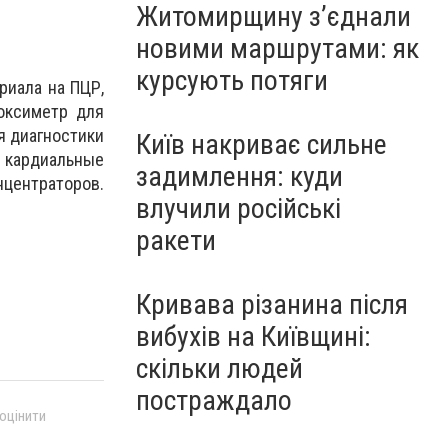
Житомирщину з’єднали
новими маршрутами: як
курсують потяги
риала на ПЦР,
оксиметр для
я диагностики
Київ накриває сильне
кардиальные
задимлення: куди
нцентраторов.
влучили російські
ракети
Кривава різанина після
вибухів на Київщині:
скільки людей
постраждало
 оцінити