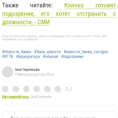
Также читайте:
Кличко готовят
подозрение, его хотят отстранить с
должности, - СМИ
Якщо ви помітили помилку, виділіть необхідний текст і натисніть Ctrl + Enter, щоб
повідомити про це редакцію
#Новости_Киева
#Киев_новости
#новости_Киева_сегодня
#КГГА
#прокуратура
#обыски
#подозрение
Інна Черенкова
Главный редактор 44.ua
0,0
Авторизуйтесь
, щоб оцінити