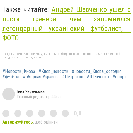
Также читайте:
Андрей Шевченко ушел с
поста тренера: чем запомнился
легендарный украинский футболист, -
ФОТО
Якщо ви помітили помилку, виділіть необхідний текст і натисніть Ctrl + Enter, щоб
повідомити про це редакцію
#Новости_Киева
#Киев_новости
#новости_Киева_сегодня
#футбол
#сборная Украины
#Петраков
#Шевченко
#спорт
Інна Черенкова
Главный редактор 44.ua
0,0
Авторизуйтесь
, щоб оцінити